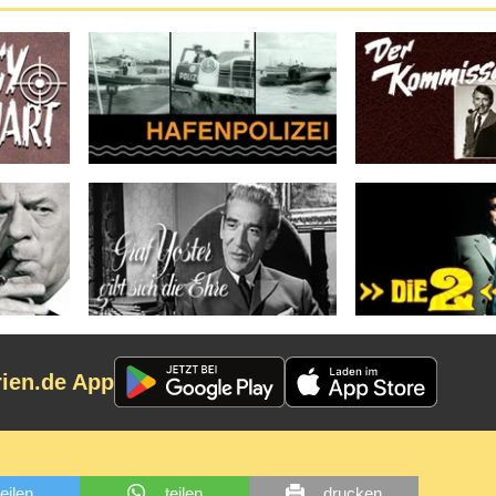
rien.de App
teilen
teilen
drucken