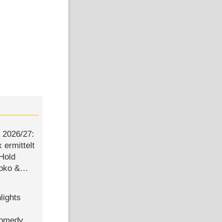
2026/​27:
ermittelt
 Hold
Joko &
Urlaub
lights
Comedy