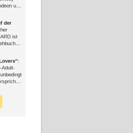
lodeon und
f der
cher
n ARD ist
rehbuch
iew
Lovers
:
-Adult-
t unbedingt
rspricht –