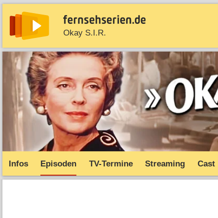
Okay S.I.R.
News
Entdecken
Streaming
TV-Starts
Serie
Infos
Episoden
TV-Termine
Streaming
Cast