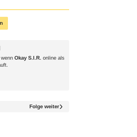
en
l
, wenn
Okay S.I.R.
online als
uft.
Folge weiter