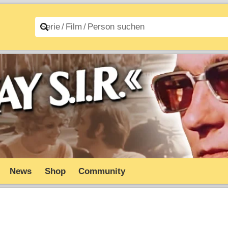
n A–Z
Filme A–Z
News
Shop
Community