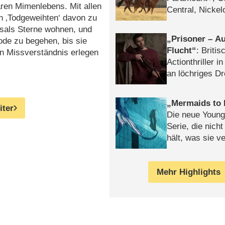
aren
Mimenlebens. Mit allen
Central, Nicke
en ‚Todgeweihten‘ davon zu
WELT
ksals Sterne wohnen, und
Prisoner – Au
de zu begehen, bis sie
Flucht
: Britis
en Missverständnis erlegen
Actionthriller i
an löchriges D
gekettet – Rev
Mermaids to 
iter
Die neue Young
Serie, die nich
hält, was sie ve
Review
Mehr Highlights