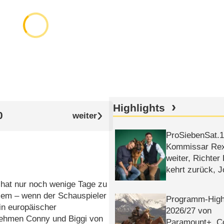
Highlights
0
ProSiebenSat.1 
Kommissar Rex 
weiter, Richter
kehrt zurück, 
Klaas machen 
x hat nur noch wenige Tage zu
blem – wenn der Schauspieler
Programm-High
in europäischer
2026/​27 von
nehmen Conny und Biggi von
Paramount+, 