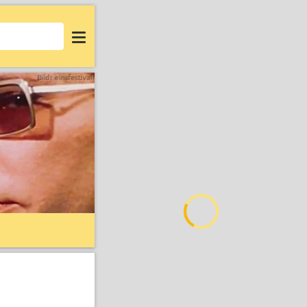
Login