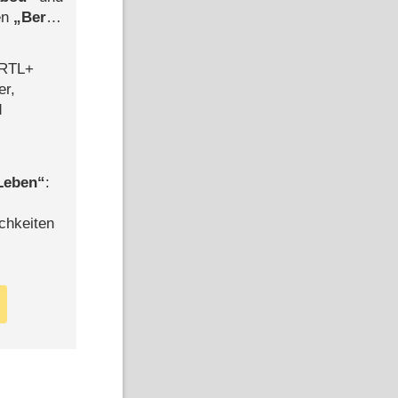
len
Berlin
-Ableger
 RTL+
er,
d
 Leben
:
chkeiten