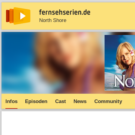
North Shore
News
Entdecken
Streaming
TV-Starts
Serie
Infos
Episoden
Cast
News
Community