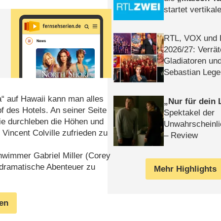
startet vertika
– Tag & Nacht
n
RTL, VOX und
2026/​27: Verrät
Gladiatoren un
Sebastian Lege
“ auf Hawaii kann man alles
Nur für dein
f des Hotels. An seiner Seite
Spektakel der
Sie durchleben die Höhen und
Unwahrscheinli
Vincent Colville zufrieden zu
– Review
chwimmer Gabriel Miller (Corey
, dramatische Abenteuer zu
Mehr Highlights
gen