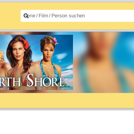
n A–Z
Filme A–Z