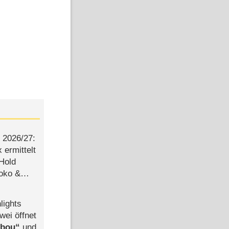
2026/​27:
ermittelt
 Hold
Joko &
Urlaub
lights
wei öffnet
abou
und