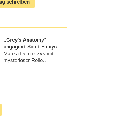
rag schreiben
„Grey’s Anatomy“
engagiert Scott Foleys
Ehefrau für Gastauftritt
Marika Dominczyk mit
mysteriöser Rolle
(
18.10.2016
)