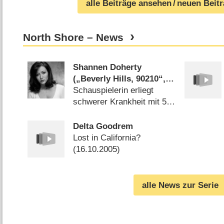
alle Beiträge ansehen
/ neuen Beit
North Shore – News
Shannen Doherty
(„Beverly Hills, 90210“,
„Charmed“) ist tot
Schauspielerin erliegt
schwerer Krankheit mit 53
Jahren (
14.07.2024
)
Delta Goodrem
Lost in California?
(
16.10.2005
)
alle News zur Serie