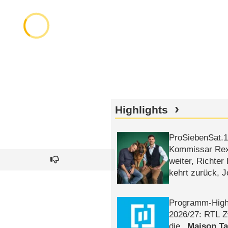
Highlights
ProSiebenSat.1 
Kommissar Rex 
weiter, Richter
kehrt zurück, 
Klaas machen 
Programm-High
2026/​27: RTL Z
die
Maison T