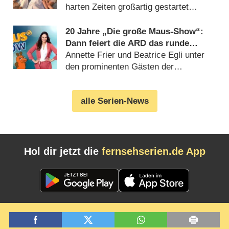
harten Zeiten großartig gestartet
(06.08.2026)
20 Jahre „Die große Maus-Show“:
Dann feiert die ARD das runde
Jubiläum
Annette Frier und Beatrice Egli unter
den prominenten Gästen der
Geburtstagsausgabe (06.08.2026)
alle Serien-News
Hol dir jetzt die
fernsehserien.de App