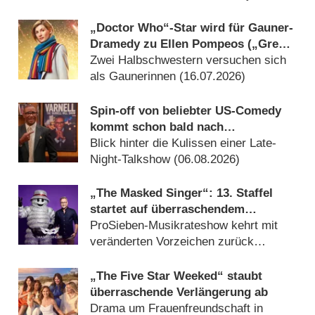
Anatomy“-Spin-off noch zurück
(28.07.2026)
„Doctor Who“-Star wird für Gauner-
Dramedy zu Ellen Pompeos („Grey’s
Anatomy“) Serienschwester
Zwei Halbschwestern versuchen sich
als Gaunerinnen (16.07.2026)
Spin-off von beliebter US-Comedy
kommt schon bald nach
Deutschland
Blick hinter die Kulissen einer Late-
Night-Talkshow (06.08.2026)
„The Masked Singer“: 13. Staffel
startet auf überraschendem
Sendeplatz und viel früher als
ProSieben-Musikrateshow kehrt mit
zuletzt
veränderten Vorzeichen zurück
(06.08.2026)
„The Five Star Weeked“ staubt
überraschende Verlängerung ab
Drama um Frauenfreundschaft in