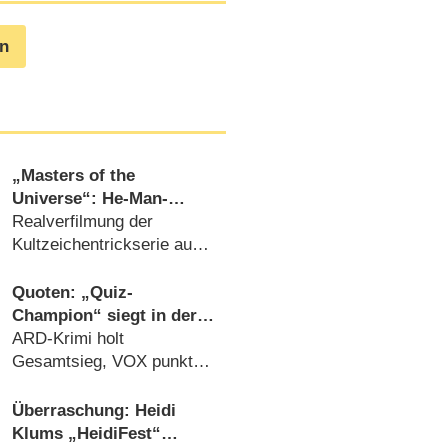
en
„Masters of the
Universe“: He-Man-
Kinofilm kommt noch
Realverfilmung der
diese Woche ins
Kultzeichentrickserie aus
Streaming
den 1980er Jahren
(20.07.2026)
Quoten: „Quiz-
Champion“ siegt in der
jungen Zielgruppe, „Duell
ARD-Krimi holt
um die Welt“-Best-of
Gesamtsieg, VOX punktet
geht völlig unter
mit „Jurassic Park“
(09.08.2026)
Überraschung: Heidi
Klums „HeidiFest“