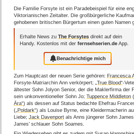
Die Familie Forsyte ist ein Paradebeispiel für eine en
Viktorianischen Zeitalter. Die großbürgerliche Kaufma
gehobenen britischen Bürgertum einen guten Namen 
Erhalte News zu
The Forsytes
direkt auf dein
Handy.
Kostenlos mit der
fernsehserien.de
App.
Benachrichtige mich
Zum Hauptcast der neuen Serie gehören:
Francesca 
Forsyte-Matriarchin Ann verkörpert;
„True Blood“
-Vet
ältester Sohn Jolyon Senior, der die Maklerfirma der F
sein unkonventioneller Sohn Jo;
Tuppence Middleton
Ära“
) als dessen auf Status bedachte Ehefrau France
(
„Poldark“
) als Louise Byrne, eine Kleidermacherin a
Liebe;
Jack Davenport
als Anns jüngerer Sohn James
James’ schlauer Sohn Soames.
Ein Wiedersehen gibt es zudem mit
Susan Hampshir