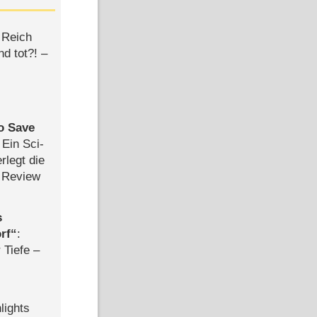
 Reich
d tot?! –
to Save
: Ein Sci-
rlegt die
 Review
s
rf
:
 Tiefe –
lights