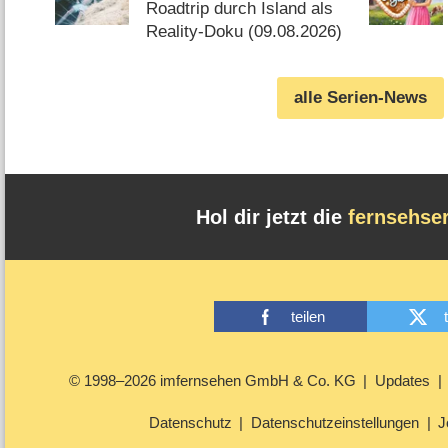
diesem Tag startet die
Roadtrip durch Island als
neue Sendung des
Reality-Doku (09.08.2026)
Entertainer-Duos
alle Serien-News
Hol dir jetzt die
fernsehse
teilen
© 1998–2026 imfernsehen GmbH & Co. KG
Updates
Datenschutz
Datenschutzeinstellungen
J