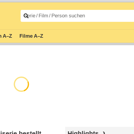
n A–Z
Filme A–Z
serie bestellt
Highlights