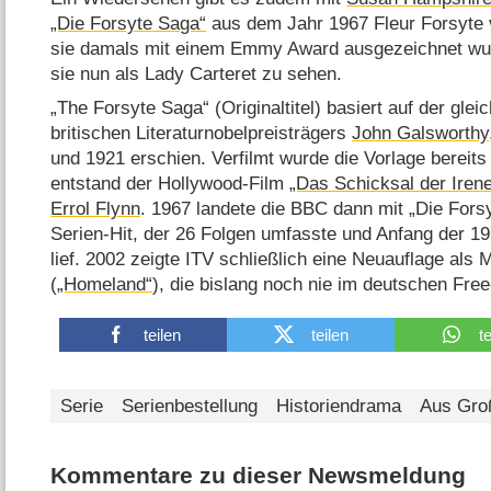
„Die Forsyte Saga“
aus dem Jahr 1967 Fleur Forsyte ve
sie damals mit einem Emmy Award ausgezeichnet wurd
sie nun als Lady Carteret zu sehen.
„The Forsyte Saga“ (Originaltitel) basiert auf der gl
britischen Literaturnobelpreisträgers
John Galsworthy
und 1921 erschien. Verfilmt wurde die Vorlage bereit
entstand der Hollywood-Film
„Das Schicksal der Iren
Errol Flynn
. 1967 landete die BBC dann mit „Die Fors
Serien-Hit, der 26 Folgen umfasste und Anfang der 1
lief. 2002 zeigte ITV schließlich eine Neuauflage als 
(
„Homeland“
), die bislang noch nie im deutschen Fre
teilen
teilen
t
Serie
Serienbestellung
Historiendrama
Aus Groß
Kommentare zu dieser Newsmeldung