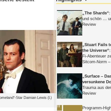
The Shards
:
und schön … un
Review
Stuart Fails 
the Universe
Fi-Abenteuer ze
Sitcom-Norm –
Surface – Da
versunkene Do
Trauma aus der
Review
omeland“-Star Damian Lewis (l.)
Programm-High