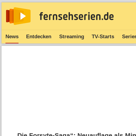
News
Entdecken
Streaming
TV-Starts
Serie
„Die Forsyte-Saga“: Neuauflage als Mini