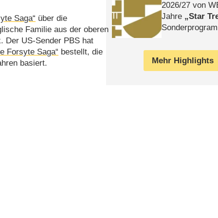
2026/​27 von W
Jahre
Star Tr
syte Saga“
über die
Sonderprogra
lische Familie aus der oberen
Die Helgolän
k. Der US-Sender PBS hat
e Forsyte Saga“
bestellt, die
Mehr Highlights
hren basiert.