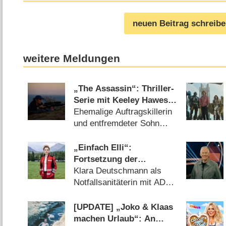
neuen Beitrag schreib
weitere Meldungen
„The Assassin“: Thriller-
Serie mit Keeley Hawes
und Freddie Highmore
Ehemalige Auftragskillerin
kommt endlich nach
und entfremdeter Sohn
Deutschland
gemeinsam auf der Flucht
(04.08.2026)
„Einfach Elli“:
Fortsetzung der
erfolgreichen neuen ZDF-
Klara Deutschmann als
Reihe wird gedreht
Notfallsanitäterin mit ADHS
(09.08.2026)
[UPDATE] „Joko & Klaas
machen Urlaub“: An