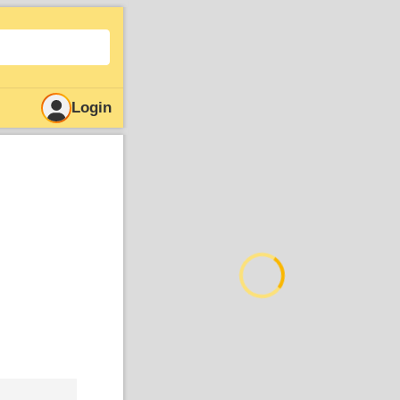
Login