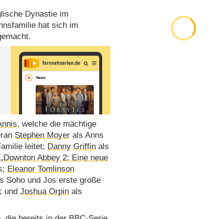
glische Dynastie im
nnsfamilie hat sich im
gemacht.
Annis
, welche die mächtige
eran
Stephen Moyer
als Anns
amilie leitet;
Danny Griffin
als
(
„Downton Abbey 2: Eine neue
s;
Eleanor Tomlinson
us Soho und Jos erste große
; und
Joshua Orpin
als
e
, die bereits in der BBC-Serie