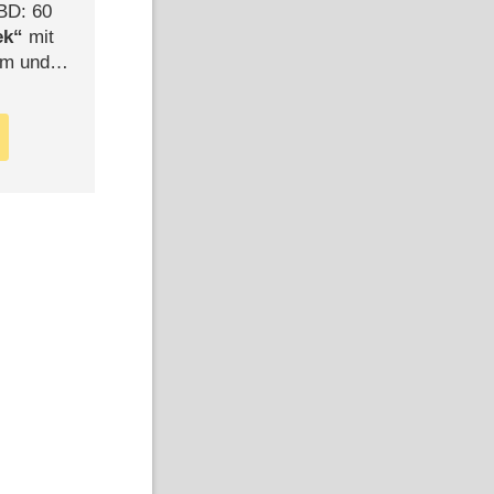
BD: 60
ek
mit
mm und
der