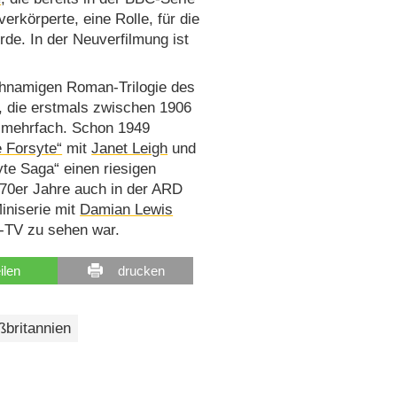
rkörperte, eine Rolle, für die
e. In der Neuverfilmung ist
eichnamigen Roman-Trilogie des
, die erstmals zwischen 1906
s mehrfach. Schon 1949
e Forsyte“
mit
Janet Leigh
und
yte Saga“ einen riesigen
970er Jahre auch in der ARD
Miniserie mit
Damian Lewis
e-TV zu sehen war.
eilen
drucken
britannien