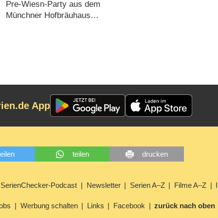
wechselt zu RTL
Pre-Wiesn-Party aus dem
Münchner Hofbräuhaus
auch in diesem Jahr
(08.08.2026)
rien.de App
teilen
teilen
drucken
SerienChecker-Podcast
Newsletter
Serien A–Z
Filme A–Z
obs
Werbung schalten
Links
Facebook
zurück nach oben