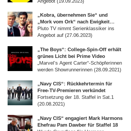
Angebot (
19.09.2023
)
„Kobra, übernehmen Sie“ und
„Mork vom Ork“ nach Ewigkeit
wieder zu sehen
Pluto TV nimmt Serienklassiker ins
Angebot auf (
27.06.2023
)
„The Boys“: College-Spin-Off erhält
grünes Licht bei Prime Video
„Marvel’s Agent Carter“-Schöpferinnen
werden Showrunnerinnen (
28.09.2021
)
„Navy CIS“: Rückkehrtermin für
Free-TV-Premieren verkündet
Fortsetzung der 18. Staffel in Sat.1
(
20.08.2021
)
„Navy CIS“ engagiert Mark Harmons
Ehefrau Pam Dawber für Staffel 18