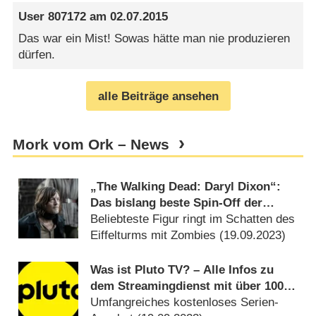
User 807172
am
02.07.2015
Das war ein Mist! Sowas hätte man nie produzieren
dürfen.
alle Beiträge ansehen
Mork vom Ork – News
„The Walking Dead: Daryl Dixon“:
Das bislang beste Spin-Off der
Kultserie! – Review
Beliebteste Figur ringt im Schatten des
Eiffelturms mit Zombies (
19.09.2023
)
Was ist Pluto TV? – Alle Infos zu
dem Streamingdienst mit über 100
FAST-Channels
Umfangreiches kostenloses Serien-