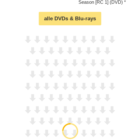
Season [RC 1] (DVD)
alle DVDs & Blu-rays