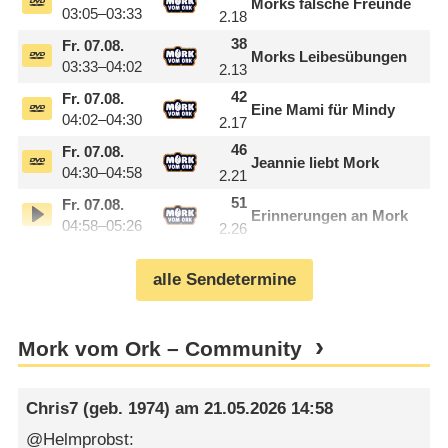
Morks falsche Freunde
03:05–03:33
2.18
38
Fr.
07.08.
Morks Leibesübungen
03:33–04:02
2.13
42
Fr.
07.08.
Eine Mami für Mindy
04:02–04:30
2.17
46
Fr.
07.08.
Jeannie liebt Mork
04:30–04:58
2.21
51
Fr.
07.08.
Erinnerungen an Mork
04:58–05:26
2.26
alle Sendetermine
Mork vom Ork – Community
Chris7
(geb. 1974) am
21.05.2026 14:58
@Helmprobst: