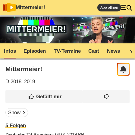
Mittermeier!
App öffnen
Infos
Episoden
TV-Termine
Cast
News
Co
Mittermeier!
D
2018–2019
Show
5
Folgen
Deutsche TV-Premiere
04.01.2019
BR