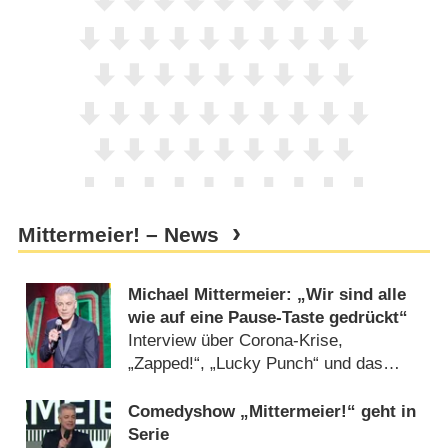
Mittermeier! – News
Michael Mittermeier: „Wir sind alle
wie auf eine Pause-Taste gedrückt“
Interview über Corona-Krise,
„Zapped!“, „Lucky Punch“ und das
schwierige Verhältnis der Deutschen
zum Humor (
16.05.2020
)
Comedyshow „Mittermeier!“ geht in
Serie