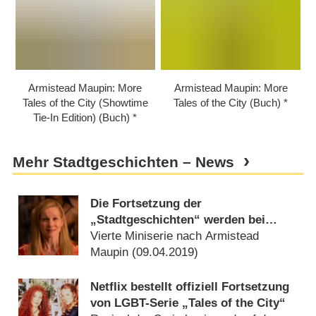
Armistead Maupin: More
Armistead Maupin: More
Tales of the City (Showtime
Tales of the City (Buch)
Tie-In Edition) (Buch)
Mehr Stadtgeschichten – News
Die Fortsetzung der
„Stadtgeschichten“ werden bei
Netflix im Juni geschrieben
Vierte Miniserie nach Armistead
Maupin (
09.04.2019
)
Netflix bestellt offiziell Fortsetzung
von LGBT-Serie „Tales of the City“