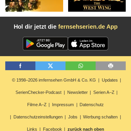
Hol dir jetzt die
fernsehserien.de App
© 1998–2026 imfernsehen GmbH & Co. KG
Updates
SerienChecker-Podcast
Newsletter
Serien A–Z
Filme A–Z
Impressum
Datenschutz
Datenschutzeinstellungen
Jobs
Werbung schalten
Links
Facebook
zurück nach oben