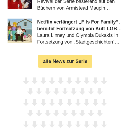
Revival der Serie basierend auf den
Büchern von Armistead Maupin
(
25.04.2018
)
Netflix verlängert „F Is For Family“,
bereitet Fortsetzung von Kult-LGBT-
Serie vor
Laura Linney und Olympia Dukakis in
Fortsetzung von „Stadtgeschichten“
(
29.06.2017
)
alle News zur Serie