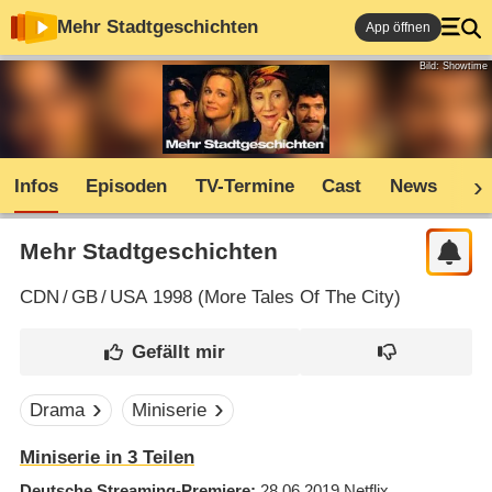
Mehr Stadtgeschichten
App öffnen
Bild: Showtime
Infos
Episoden
TV-Termine
Cast
News
Sh
Mehr Stadtgeschichten
CDN
/
GB
/
USA
1998 (
More Tales Of The City
)
Drama
Miniserie
Miniserie in 3 Teilen
Deutsche Streaming-Premiere
28.06.2019
Netflix