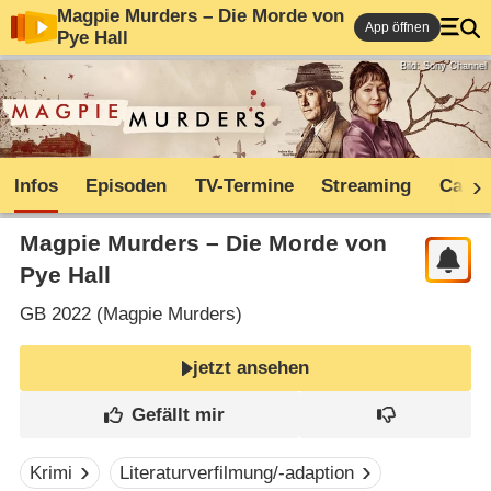
Magpie Murders – Die Morde von
App öffnen
Pye Hall
Bild: Sony Channel
Infos
Episoden
TV-Termine
Streaming
Cast
Magpie Murders – Die Morde von
Pye Hall
GB
2022 (
Magpie Murders
)
jetzt ansehen
Krimi
Literaturverfilmung/-adaption