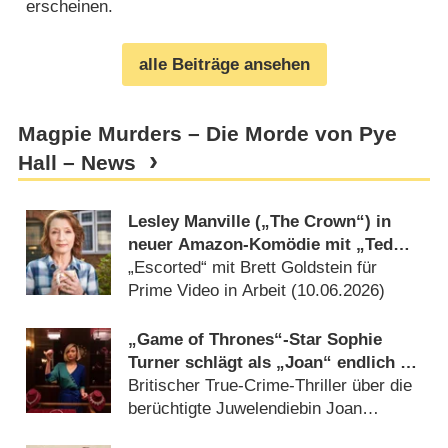
erscheinen.
alle Beiträge ansehen
Magpie Murders – Die Morde von Pye
Hall – News
Lesley Manville („The Crown“) in
neuer Amazon-Komödie mit „Ted
Lasso“-Star
„Escorted“ mit Brett Goldstein für
Prime Video in Arbeit (
10.06.2026
)
„Game of Thrones“-Star Sophie
Turner schlägt als „Joan“ endlich im
Free-TV zu
Britischer True-Crime-Thriller über die
berüchtigte Juwelendiebin Joan
Hannington (
04.05.2026
)