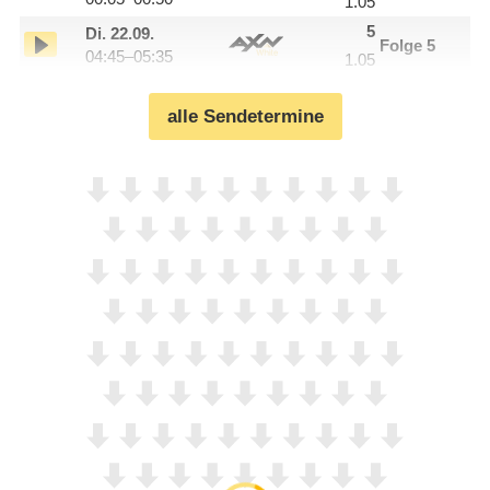
1.05
5
Di.
22.09.
Folge 5
04:45–05:35
1.05
alle Sendetermine