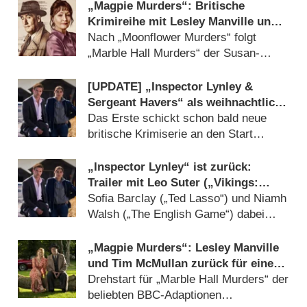
„Magpie Murders“: Britische
Krimireihe mit Lesley Manville und
Tim McMullan wird fortgesetzt
Nach „Moonflower Murders“ folgt
„Marble Hall Murders“ der Susan-
Ryeland-Reihe (
22.04.2026
)
[UPDATE] „Inspector Lynley &
Sergeant Havers“ als weihnachtliche
Deutschlandpremiere
Das Erste schickt schon bald neue
britische Krimiserie an den Start
(
12.11.2025
)
„Inspector Lynley“ ist zurück:
Trailer mit Leo Suter („Vikings:
Valhalla“) stellt neue britische
Sofia Barclay („Ted Lasso“) und Niamh
Krimiserie vor
Walsh („The English Game“) dabei
(
29.07.2025
)
„Magpie Murders“: Lesley Manville
und Tim McMullan zurück für einen
dritten Teil der Krimireihe
Drehstart für „Marble Hall Murders“ der
beliebten BBC-Adaptionen