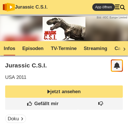
Jurassic C.S.I.
App öffnen
Bild: NGC Europe Limited
Infos
Episoden
TV-Termine
Streaming
Cast
Jurassic C.S.I.
USA
2011
jetzt ansehen
Doku