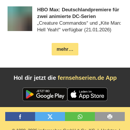
Steven Spielbergs „Disclosure Day“
(
17.02.2026
)
HBO Max: Deutschlandpremiere für
zwei animierte DC-Serien
„Creature Commandos“ und „Kite Man:
Hell Yeah!“ verfügbar (
21.01.2026
)
mehr…
Hol dir jetzt die
fernsehserien.de App