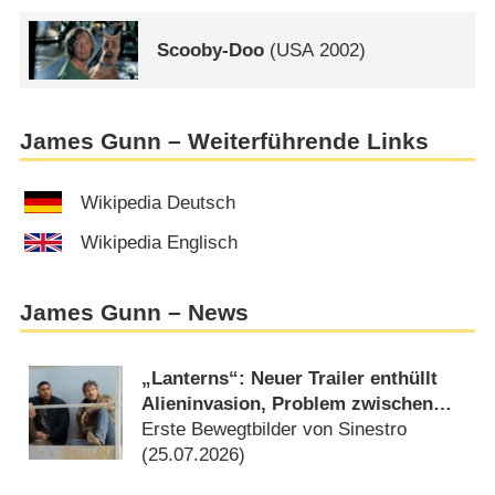
Scooby-Doo
(
USA
2002)
James Gunn – Weiterführende Links
Wikipedia Deutsch
Wikipedia Englisch
James Gunn – News
„Lanterns“: Neuer Trailer enthüllt
Alieninvasion, Problem zwischen
Hal Jordan und John Stewart
Erste Bewegtbilder von Sinestro
(
25.07.2026
)