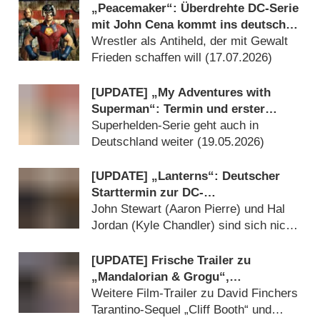
„Peacemaker“: Überdrehte DC-Serie
mit John Cena kommt ins deutsche
Free-TV
Wrestler als Antiheld, der mit Gewalt
Frieden schaffen will (
17.07.2026
)
[UPDATE] „My Adventures with
Superman“: Termin und erster
Trailer für dritte Staffel
Superhelden-Serie geht auch in
Deutschland weiter (
19.05.2026
)
[UPDATE] „Lanterns“: Deutscher
Starttermin zur DC-
Superheldenserie bestätigt
John Stewart (Aaron Pierre) und Hal
Jordan (Kyle Chandler) sind sich nicht
grün (
18.05.2026
)
[UPDATE] Frische Trailer zu
„Mandalorian & Grogu“,
„Supergirl’“, „Minions 3“ und
Weitere Film-Trailer zu David Finchers
„Super Mario“
Tarantino-Sequel „Cliff Booth“ und