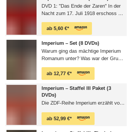
Untergangsdatum 28. Oktober 476
DVD 1: "Das Ende der Zaren" In der
nach Christus, als dem neunjährigen
Nacht zum 17. Juli 1918 erschoss ein
letzten Kaiser des Imperiums,
kommunistisches
Romulus …
Hinrichtungskommando Zar Nikolaus
ab 5,60 €*
II. und seine Familie. In einem
Kellerraum der sibirischen Stadt
Imperium – Set (8 DVDs)
Jekaterinburg endete die
Warum ging das mächtige Imperium
Herrscherdynastie der Romanows.
Romanum unter? Was war der Grund
DVD 2: "Die letzten Tage von Peking"
dafür, dass das persische Großreich
Waren der viel …
durch den Angriff eines einzigen
ab 12,77 €*
Eroberers zerbrach? Wieso lag nach
Hannibals Triumphzug gegen Rom
Imperium – Staffel III Paket (3
plötzlich Karthago in Schutt und
DVDs)
Asche? Stürzte das Pharaonen-Reich
Die ZDF-Reihe Imperium erzählt vom
nur aufgrund der …
Aufstieg und Fall großer Reiche.
Maximilian Schell berichtet von der
ab 52,99 €*
Vergänglichkeit des Ruhmes und der
Macht, für die die Historiker