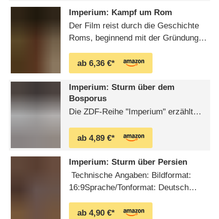
Macht, für die Historiker
Imperium: Kampf um Rom
unterschiedlichste Erklärungen
Der Film reist durch die Geschichte
anbieten."Die letzten Tage von
Roms, beginnend mit der Gründung
Peking"Waren der viel beschworene
durch Romulus und Remus im Jahre
Stillstand hinter der "Großen …
753 vor Christus. Er zeigt den
ab 6,36 €*
Aufstieg zur Wehrmacht bis hin zum
Untergangsdatum 28. Oktober 476
Imperium: Sturm über dem
nach Christus, als dem neunjährigen
Bosporus
letzten Kaiser des Imperiums,
Die ZDF-Reihe "Imperium" erzählt
Romulus Augustulus, vom …
vom Aufstieg und Fall großer Reiche.
Maximilian Schell berichtet von der
ab 4,89 €*
Vergänglichkeit des Ruhmes und der
Macht, für die Historiker
Imperium: Sturm über Persien
unterschiedlichste Erklärungen
Technische Angaben: Bildformat:
anbieten."Sturm über den
16:9Sprache/Tonformat: Deutsch
Bosporus"Am 29. Mai 1453 ließ
(Stereo)Ländercode: 2Extras:
Sultan Mehmet zum Sturmangriff
Gezielter Menü-Zugriff auf 7
ab 4,90 €*
auf …