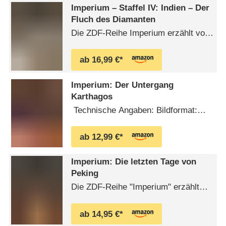
Macht, für die die Historiker
Imperium – Staffel IV: Indien – Der
unterschiedlichste Erklärungen
Fluch des Diamanten
anbieten. Mit: Maximilian Schell
Die ZDF-Reihe Imperium erzählt vom
bestehend aus: DVD 1 (DVD19959) -
Aufstieg und Fall großer Reiche.
BAGDAD: DAS WELTREICH DER …
Maximilian Schell berichtet von der
ab 16,99 €*
Vergänglichkeit des Ruhmes und der
Macht, für die die Historiker
Imperium: Der Untergang
unterschiedlichste Erklärungen
Karthagos
anbieten. INDIEN DER FLUCH DES
Technische Angaben: Bildformat:
DIAMANTEN In ihren besten Zeiten
16:9Sprache/Tonformat: Deutsch
beherrschten sechshundert …
(Stereo)Ländercode: 2Extras:
ab 12,99 €*
Gezielter Menü-Zugriff auf 7
Einzelthemen
Imperium: Die letzten Tage von
Peking
Die ZDF-Reihe "Imperium" erzählt
vom Aufstieg und Fall großer Reiche.
Maximilian Schell berichtet von der
ab 14,95 €*
Vergänglichkeit des Ruhmes und der