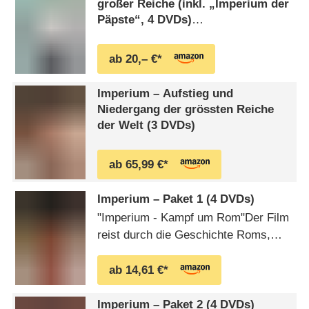
großer Reiche (inkl. „Imperium der
Päpste“, 4 DVDs)
Imperium - Aufstieg und Fall großer
Reiche / Die komplette 20-teilige
ab 20,– €*
Doku-Serie inkl. Special „Imperium
der Päpste“ (Pidax Doku-Highlights)
Imperium – Aufstieg und
Niedergang der grössten Reiche
der Welt (3 DVDs)
ab 65,99 €*
Imperium – Paket 1 (4 DVDs)
"Imperium - Kampf um Rom"Der Film
reist durch die Geschichte Roms,
beginnend mit der Gründung durch
Romulus und Remus im Jahre 753
ab 14,61 €*
vor Christus. Er zeigt den Aufstieg
zur Wehrmacht bis hin zum
Imperium – Paket 2 (4 DVDs)