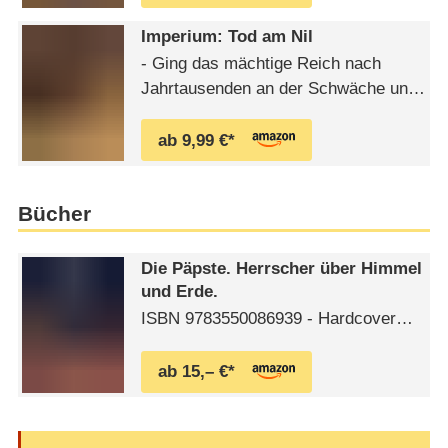
Einzelthemen
Imperium: Tod am Nil
- Ging das mächtige Reich nach
Jahrtausenden an der Schwäche und
den Lastern der letzten Pharaonin
Kleopatra zu Grunde? Oder was das
ab 9,99 €*
Gottkönigtum den Herausforderungen
der Zeit nicht mehr gewachsen?
Waren bereits Pharaonen wie
Bücher
Echnaton durch Inzucht genetisch
deformiert? Feierte schon Ramses
Die Päpste. Herrscher über Himmel
der …
und Erde.
ISBN 9783550086939 - Hardcover
Einband sehr guter Zustand -
Schutzumschlag guter Zustand -
ab 15,– €*
Erscheinungsjahr: 2008 - Buch mit
Abbildungen und 286 Seiten. Index:
164 0.0