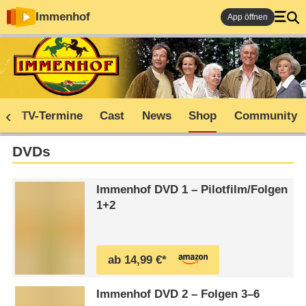
Immenhof
App öffnen
n
TV-Termine
Cast
News
Shop
Community
DVDs
Immenhof DVD 1 – Pilotfilm/​Folgen
1+2
ab 14,99 €*
Immenhof DVD 2 – Folgen 3⁠–⁠6