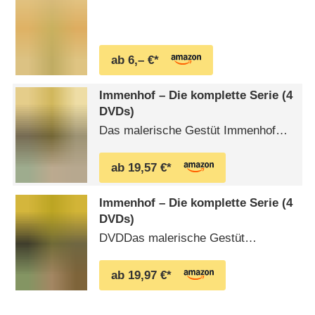
ab 6,– €*
Immenhof – Die komplette Serie (4
DVDs)
Das malerische Gestüt Immenhof
steht zum Verkauf. Die Besitzerin
Gräfin Bantz, die mit ganzen Herzen
ab 19,57 €*
an dem Hof mit seinen Pferden hängt,
hat sich für ihren Neffen Peter
Immenhof – Die komplette Serie (4
verbürgt und steht plötzlich aufgrund
DVDs)
seiner unseriösen Geschäfte vor
DVDDas malerische Gestüt
einem Schuldenberg.Die neuen
Immenhof steht zum Verkauf. Die
Besitzer, Hanna und …
Besitzerin Gräfin Bantz, die mit
ab 19,97 €*
ganzen Herzen an dem Hof mit
seinen Pferden hängt, hat sich für