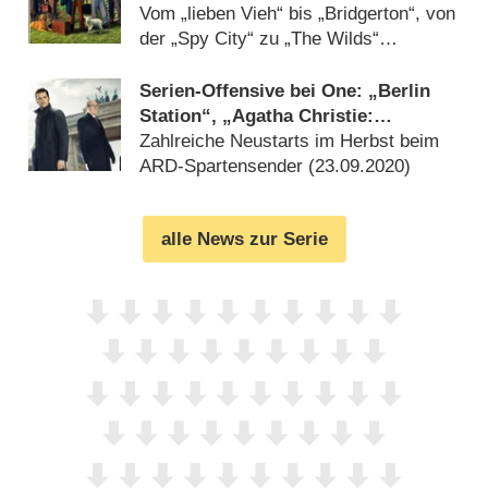
Vom „lieben Vieh“ bis „Bridgerton“, von
der „Spy City“ zu „The Wilds“
(
30.11.2020
)
Serien-Offensive bei One: „Berlin
Station“, „Agatha Christie:
Mörderische Spiele“, „Kommissar
Zahlreiche Neustarts im Herbst beim
Bäckström“ und mehr
ARD-Spartensender (
23.09.2020
)
alle News zur Serie