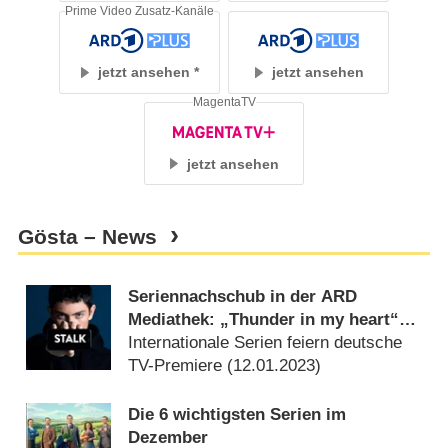
Prime Video Zusatz-Kanäle
jetzt ansehen
jetzt ansehen
MagentaTV
jetzt ansehen
Gösta – News
Seriennachschub in der ARD
Mediathek: „Thunder in my heart“
und „Stalk“-Fortsetzung
Internationale Serien feiern deutsche
TV-Premiere (
12.01.2023
)
Die 6 wichtigsten Serien im
Dezember