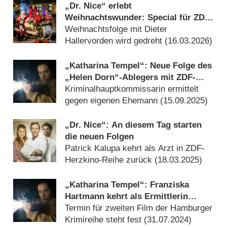
„Dr. Nice“ erlebt
Weihnachtswunder: Special für ZDF-
Reihe mit Patrick Kalupa
Weihnachtsfolge mit Dieter
Hallervorden wird gedreht (
16.03.2026
)
„Katharina Tempel“: Neue Folge des
„Helen Dorn“-Ablegers mit ZDF-
Premiere
Kriminalhauptkommissarin ermittelt
gegen eigenen Ehemann (
15.09.2025
)
„Dr. Nice“: An diesem Tag starten
die neuen Folgen
Patrick Kalupa kehrt als Arzt in ZDF-
Herzkino-Reihe zurück (
18.03.2025
)
„Katharina Tempel“: Franziska
Hartmann kehrt als Ermittlerin
zurück
Termin für zweiten Film der Hamburger
Krimireihe steht fest (
31.07.2024
)