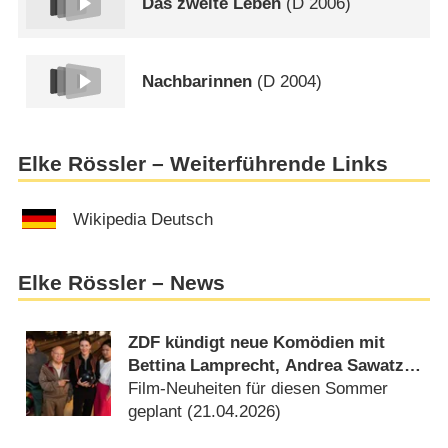
Das zweite Leben
(
D
2006)
Nachbarinnen
(
D
2004)
Elke Rössler – Weiterführende Links
Wikipedia Deutsch
Elke Rössler – News
ZDF kündigt neue Komödien mit
Bettina Lamprecht, Andrea Sawatzki
und Tobias Oertel an
Film-Neuheiten für diesen Sommer
geplant (
21.04.2026
)