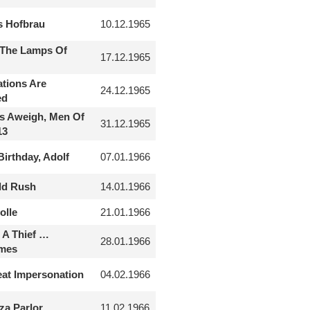
s Hofbrau
10.12.1965
 The Lamps Of
17.12.1965
tions Are
24.12.1965
ed
s Aweigh, Men Of
31.12.1965
13
irthday, Adolf
07.01.1966
ld Rush
14.01.1966
olle
21.01.1966
s A Thief …
28.01.1966
mes
at Impersonation
04.02.1966
za Parlor
11.02.1966