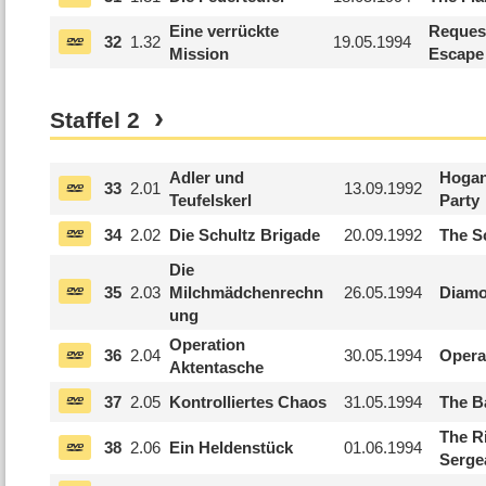
Eine verrückte
Reques
32
1.
32
19.05.1994
Mission
Escape
Staffel
2
Adler und
Hogan
33
2.
01
13.09.1992
Teufelskerl
Party
34
2.
02
Die Schultz Brigade
20.09.1992
The S
Die
35
2.
03
Milchmädchenrechn
26.05.1994
Diamo
ung
Operation
36
2.
04
30.05.1994
Opera
Aktentasche
37
2.
05
Kontrolliertes Chaos
31.05.1994
The Ba
The Ri
38
2.
06
Ein Heldenstück
01.06.1994
Serge