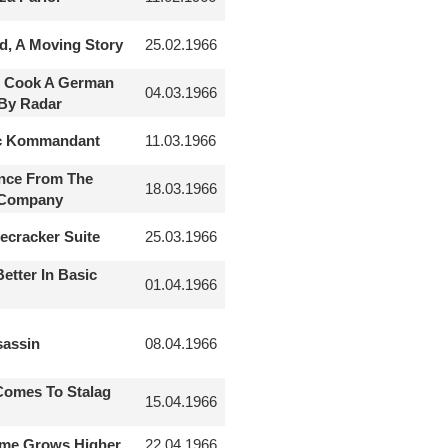
d, A Moving Story
25.02.1966
 Cook A German
04.03.1966
By Radar
c Kommandant
11.03.1966
ince From The
18.03.1966
 Company
ecracker Suite
25.03.1966
Better In Basic
01.04.1966
sassin
08.04.1966
Comes To Stalag
15.04.1966
ame Grows Higher
22.04.1966