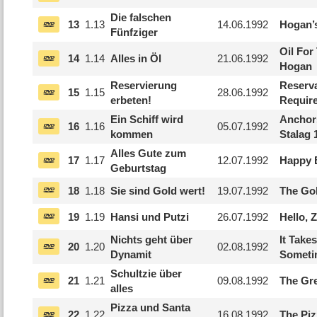
Die falschen
13
1.
13
14.06.1992
Hogan’
Fünfziger
Oil For
14
1.
14
Alles in Öl
21.06.1992
Hogan
Reservierung
Reserva
15
1.
15
28.06.1992
erbeten!
Requir
Ein Schiff wird
Anchor
16
1.
16
05.07.1992
kommen
Stalag 
Alles Gute zum
17
1.
17
12.07.1992
Happy B
Geburtstag
18
1.
18
Sie sind Gold wert!
19.07.1992
The Go
19
1.
19
Hansi und Putzi
26.07.1992
Hello, Z
Nichts geht über
It Take
20
1.
20
02.08.1992
Dynamit
Someti
Schultzie über
21
1.
21
09.08.1992
The Gre
alles
Pizza und Santa
22
1.
22
16.08.1992
The Piz