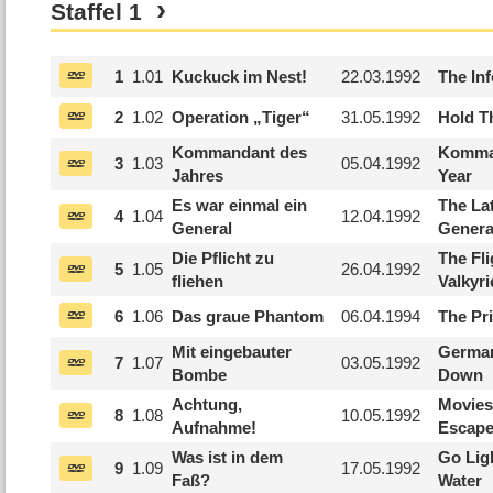
Staffel
1
1
1.
01
Kuckuck im Nest!
22.03.1992
The In
2
1.
02
Operation „Tiger“
31.05.1992
Hold T
Kommandant des
Komma
3
1.
03
05.04.1992
Jahres
Year
Es war einmal ein
The La
4
1.
04
12.04.1992
General
Genera
Die Pflicht zu
The Fli
5
1.
05
26.04.1992
fliehen
Valkyri
6
1.
06
Das graue Phantom
06.04.1994
The Pr
Mit eingebauter
German
7
1.
07
03.05.1992
Bombe
Down
Achtung,
Movies
8
1.
08
10.05.1992
Aufnahme!
Escap
Was ist in dem
Go Lig
9
1.
09
17.05.1992
Faß?
Water