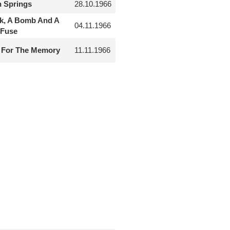
 Springs
28.10.1966
nk, A Bomb And A
04.11.1966
 Fuse
 For The Memory
11.11.1966