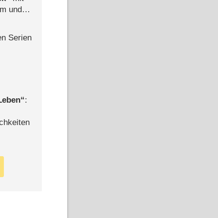
mm und
der
en Serien
 Leben
:
chkeiten