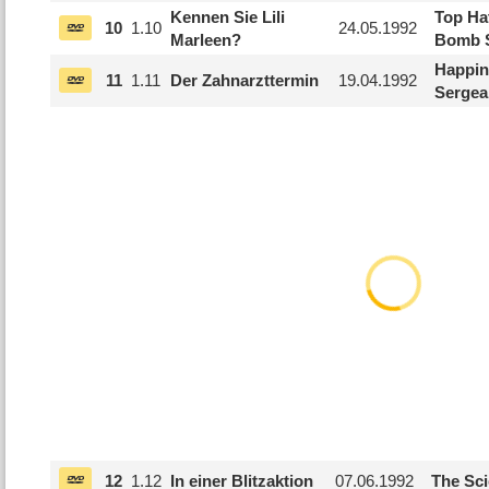
Kennen Sie Lili
Top Ha
10
1.
10
24.05.1992
Marleen?
Bomb S
Happin
11
1.
11
Der Zahnarzttermin
19.04.1992
Sergea
12
1.
12
In einer Blitzaktion
07.06.1992
The Sci