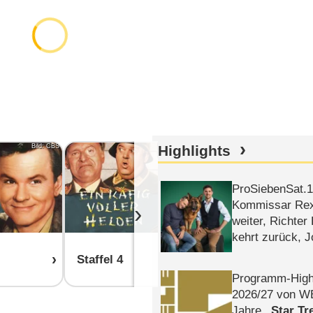
Bild: CBS
Highlights
Bild: CBS
ProSiebenSat.1 
Kommissar Rex 
›
weiter, Richter
kehrt zurück, 
Klaas machen 
Staffel 4
Staffel 3
Programm-High
2026/​27 von W
Jahre
Star Tr