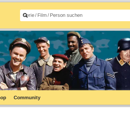
n A–Z
Filme A–Z
hop
Community