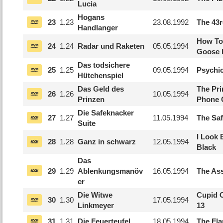
Lucia
Hogans
23
1.
23
23.08.1992
The 43r
Handlanger
How To
24
1.
24
Radar und Raketen
05.05.1994
Goose 
Das todsichere
25
1.
25
09.05.1994
Psychi
Hütchenspiel
Das Geld des
The Pr
26
1.
26
10.05.1994
Prinzen
Phone
Die Safeknacker
27
1.
27
11.05.1994
The Saf
Suite
I Look 
28
1.
28
Ganz in schwarz
12.05.1994
Black
Das
29
1.
29
Ablenkungsmanöv
16.05.1994
The As
er
Die Witwe
Cupid 
30
1.
30
17.05.1994
Linkmeyer
13
31
1.
31
Die Feuerteufel
18.05.1994
The Fl