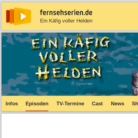
Ein Käfig voller Helden
News
Entdecken
Streaming
TV-Starts
Serie
Infos
Episoden
TV-Termine
Cast
News
S