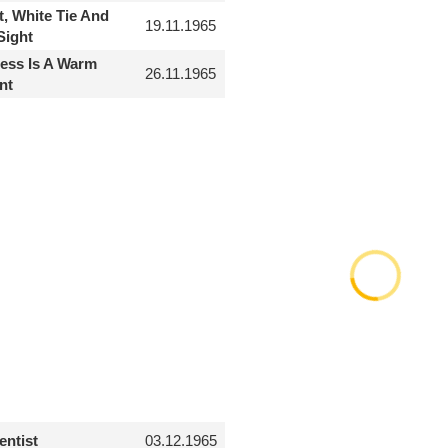
t, White Tie And
19.11.1965
ight
ess Is A Warm
26.11.1965
nt
entist
03.12.1965