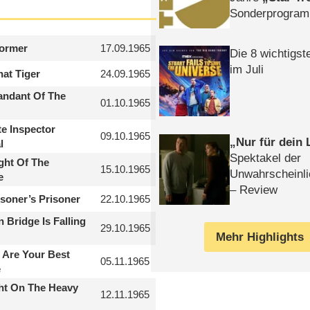
Sonderprogra
Die Helgolän
former
17.09.1965
Die 8 wichtigst
im Juli
hat Tiger
24.09.1965
ndant Of The
01.10.1965
te Inspector
09.10.1965
Nur für dein
l
Spektakel der
ght Of The
15.10.1965
Unwahrscheinli
e
– Review
isoner’s Prisoner
22.10.1965
 Bridge Is Falling
29.10.1965
Mehr Highlights
 Are Your Best
05.11.1965
e
ht On The Heavy
12.11.1965