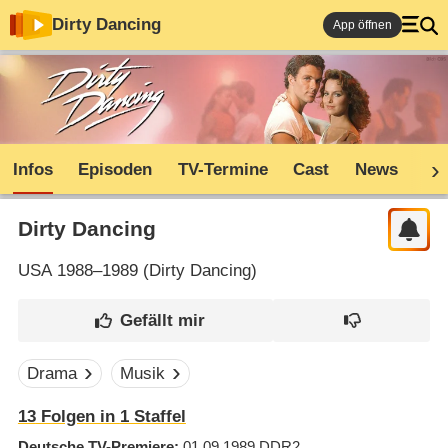
Dirty Dancing
App öffnen
Infos
Episoden
TV-Termine
Cast
News
Co
Dirty Dancing
USA
1988–1989 (
Dirty Dancing
)
Drama
Musik
13
Folgen in
1
Staffel
Deutsche TV-Premiere
01.09.1989
DDR2