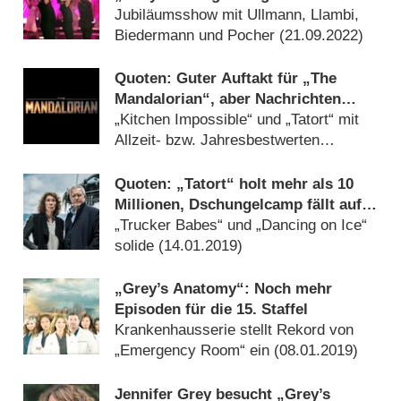
Geburtstagsparty
Jubiläumsshow mit Ullmann, Llambi,
Biedermann und Pocher (
21.09.2022
)
Quoten: Guter Auftakt für „The
Mandalorian“, aber Nachrichten
dominieren
„Kitchen Impossible“ und „Tatort“ mit
Allzeit- bzw. Jahresbestwerten
(
23.03.2020
)
Quoten: „Tatort“ holt mehr als 10
Millionen, Dschungelcamp fällt auf
unter 4,5 Millionen Zuschauer
„Trucker Babes“ und „Dancing on Ice“
solide (
14.01.2019
)
„Grey’s Anatomy“: Noch mehr
Episoden für die 15. Staffel
Krankenhausserie stellt Rekord von
„Emergency Room“ ein (
08.01.2019
)
Jennifer Grey besucht „Grey’s