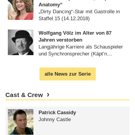
Anatomy“
„Dirty Dancing“-Star mit Gastrolle in
Staffel 15 (
14.12.2018
)
Wolfgang Völz im Alter von 87
Jahren verstorben
Langjährige Karriere als Schauspieler
und Synchronsprecher (Käpt’n
Blaubär) (
04.05.2018
)
alle News zur Serie
Cast & Crew
Patrick Cassidy
Johnny Castle