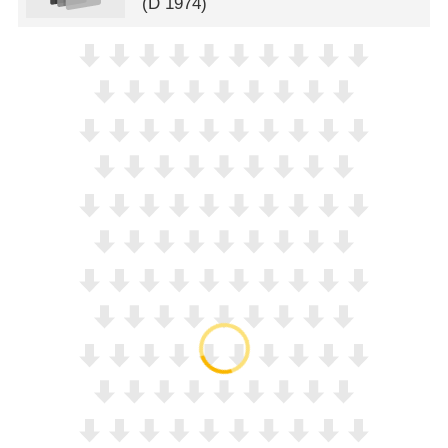
(
D
1974)