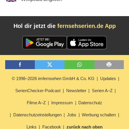
Hol dir jetzt die
fernsehserien.de App
© 1998–2026 imfernsehen GmbH & Co. KG
Updates
SerienChecker-Podcast
Newsletter
Serien A–Z
Filme A–Z
Impressum
Datenschutz
Datenschutzeinstellungen
Jobs
Werbung schalten
Links
Facebook
zurück nach oben