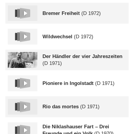
Bremer Freiheit
(
D
1972)
Wildwechsel
(
D
1972)
Der Händler der vier Jahreszeiten
(
D
1971)
Pioniere in Ingolstadt
(
D
1971)
Rio das mortes
(
D
1971)
Die Niklashauser Fart – Drei
Freunde und ein Volk
(
D
1970)