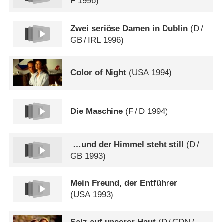
F
1996)
Zwei seriöse Damen in Dublin
(
D
/
GB
/
IRL
1996)
Color of Night
(
USA
1994)
Die Maschine
(
F
/
D
1994)
…und der Himmel steht still
(
D
/
GB
1993)
Mein Freund, der Entführer
(
USA
1993)
Salz auf unserer Haut
(
D
/
CDN
/