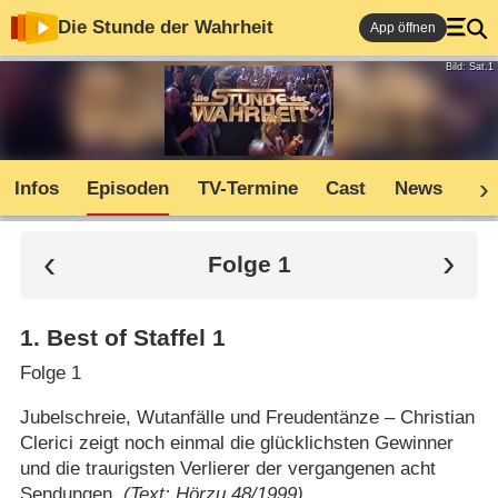
Die Stunde der Wahrheit
App öffnen
Bild: Sat.1
Infos
Episoden
TV-Termine
Cast
News
Co
Folge 1
1
.
Best of Staffel 1
Folge 1
Jubelschreie, Wutanfälle und Freudentänze – Christian
Clerici zeigt noch einmal die glücklichsten Gewinner
und die traurigsten Verlierer der vergangenen acht
Sendungen.
(Text: Hörzu 48/1999)