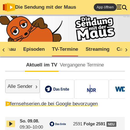
Die Sendung mit der Maus
App öffnen
rschau
Episoden
TV-Termine
Streaming
Cast
Aktuell im TV
Vergangene Termine
Alle Sender
fernsehserien.de bei Google bevorzugen
So.
09.08.
2591
Folge 2591
NEU
09:30–10:00