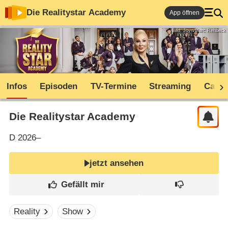
Die Realitystar Academy
App öffnen
Bild: Joyn/Marc Rehbeck
Infos
Episoden
TV-Termine
Streaming
Cast
Die Realitystar Academy
D
2026–
jetzt ansehen
Reality
Show