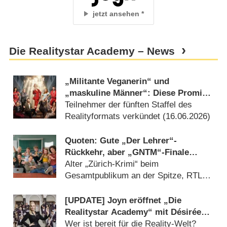
jetzt ansehen
Die Realitystar Academy – News
„Militante Veganerin“ und
„maskuline Männer“: Diese Promis
schickt Joyn in diesem Jahr zum
Teilnehmer der fünften Staffel des
Büßen
Realityformats verkündet (
16.06.2026
)
Quoten: Gute „Der Lehrer“-
Rückkehr, aber „GNTM“-Finale
überragt in der Zielgruppe
Alter „Zürich-Krimi“ beim
Gesamtpublikum an der Spitze, RTL
Zwei mit Spielfilmen erfolgreich
(
29.05.2026
)
[UPDATE] Joyn eröffnet „Die
Realitystar Academy“ mit Désirée
Nick
Wer ist bereit für die Reality-Welt?