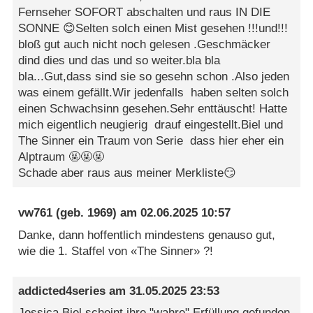
Fernseher SOFORT abschalten und raus IN DIE
SONNE 😊Selten solch einen Mist gesehen !!!und!!!
bloß gut auch nicht noch gelesen .Geschmäcker
dind dies und das und so weiter.bla bla
bla...Gut,dass sind sie so gesehn schon .Also jeden
was einem gefällt.Wir jedenfalls haben selten solch
einen Schwachsinn gesehen.Sehr enttäuscht! Hatte
mich eigentlich neugierig drauf eingestellt.Biel und
The Sinner ein Traum von Serie dass hier eher ein
Alptraum 🤬🤬🤬
Schade aber raus aus meiner Merkliste😏
vw761
(geb. 1969) am
02.06.2025 10:57
Danke, dann hoffentlich mindestens genauso gut,
wie die 1. Staffel von «The Sinner» ?!
addicted4series
am
31.05.2025 23:53
Jessica Biel scheint ihre "wahre" Erfüllung gefunden