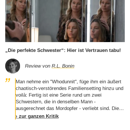
„Die perfekte Schwester“: Hier ist Vertrauen tabu!
Review von
R.L. Bonin
Man nehme ein "Whodunnit", füge ihm ein äußert
chaotisch-verstörendes Familiensetting hinzu und
voilà: Fertig ist eine Serie rund um zwei
Schwestern, die in denselben Mann -
ausgerechnet das Mordopfer - verliebt sind. Die
serielle Adaption des Romans "Die perfekte
› zur ganzen Kritik
Schwester" von Alafair Burke feiert am 29. Mai
2025 Premiere auf Amazon Prime. Der