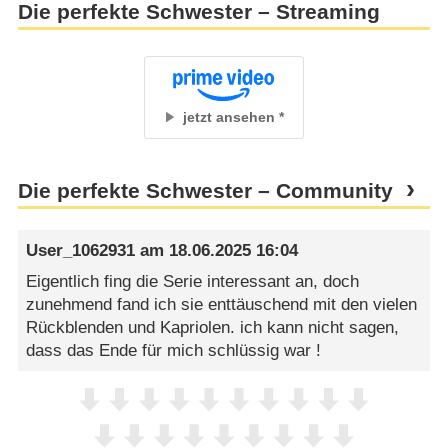
Die perfekte Schwester – Streaming
hochkarätige Cast mit Stars wie Jessica Biel und
Elizabeth Banks kündigt Entertainment auf hohem
Niveau an. Löst die Umsetzung das
Versprechen …
jetzt ansehen
Die perfekte Schwester – Community
User_1062931
am
18.06.2025 16:04
Eigentlich fing die Serie interessant an, doch
zunehmend fand ich sie enttäuschend mit den vielen
Rückblenden und Kapriolen. ich kann nicht sagen,
dass das Ende für mich schlüssig war !