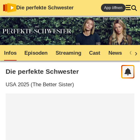
Die perfekte Schwester
App öffnen
Bild: Amazon MGM Studios
Infos
Episoden
Streaming
Cast
News
Com
Die perfekte Schwester
USA
2025 (
The Better Sister
)