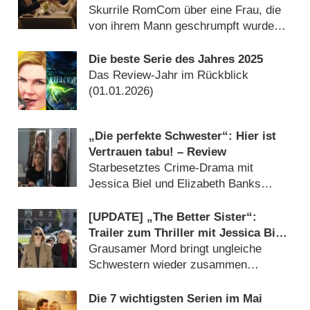
deutscher Trailer und Termin für
Skurrile RomCom über eine Frau, die
neue Dramedy
von ihrem Mann geschrumpft wurde
(
08.04.2026
)
Die beste Serie des Jahres 2025
Das Review-Jahr im Rückblick
(
01.01.2026
)
„Die perfekte Schwester“: Hier ist
Vertrauen tabu! – Review
Starbesetztes Crime-Drama mit
Jessica Biel und Elizabeth Banks
überzeugt (
28.05.2025
)
[UPDATE] „The Better Sister“:
Trailer zum Thriller mit Jessica Biel
und Elizabeth Banks
Grausamer Mord bringt ungleiche
Schwestern wieder zusammen
(
01.05.2025
)
Die 7 wichtigsten Serien im Mai