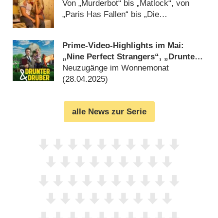
Von „Murderbot“ bis „Matlock“, von
„Paris Has Fallen“ bis „Die
Augenzeugen“ (
01.05.2025
)
Prime-Video-Highlights im Mai:
„Nine Perfect Strangers“, „Drunter
und Drüber“ und „The Rookie“
Neuzugänge im Wonnemonat
(
28.04.2025
)
alle News zur Serie