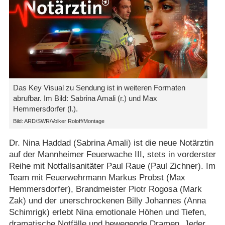
Das Key Visual zu Sendung ist in weiteren Formaten
abrufbar. Im Bild: Sabrina Amali (r.) und Max
Hemmersdorfer (l.).
Bild: ARD/SWR/Volker Roloff/Montage
Dr. Nina Haddad (Sabrina Amali) ist die neue Notärztin
auf der Mannheimer Feuerwache III, stets in vorderster
Reihe mit Notfallsanitäter Paul Raue (Paul Zichner). Im
Team mit Feuerwehrmann Markus Probst (Max
Hemmersdorfer), Brandmeister Piotr Rogosa (Mark
Zak) und der unerschrockenen Billy Johannes (Anna
Schimrigk) erlebt Nina emotionale Höhen und Tiefen,
dramatische Notfälle und bewegende Dramen. Jeder