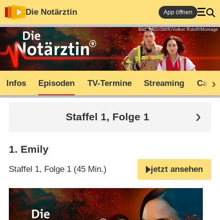
Die Notärztin
App öffnen
Bild: ARD/SWR/Volker Roloff/Montage
Infos
Episoden
TV-Termine
Streaming
Cast
Staffel 1, Folge 1
1
.
Emily
Staffel 1, Folge 1 (45 Min.)
jetzt ansehen