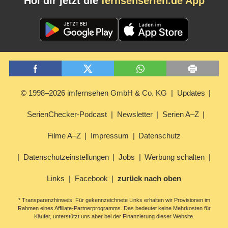
Hol dir jetzt die
fernsehserien.de App
© 1998–2026 imfernsehen GmbH & Co. KG
Updates
SerienChecker-Podcast
Newsletter
Serien A–Z
Filme A–Z
Impressum
Datenschutz
Datenschutzeinstellungen
Jobs
Werbung schalten
Links
Facebook
zurück nach oben
* Transparenzhinweis: Für gekennzeichnete Links erhalten wir Provisionen im
Rahmen eines Affiliate-Partnerprogramms. Das bedeutet keine Mehrkosten für
Käufer, unterstützt uns aber bei der Finanzierung dieser Website.