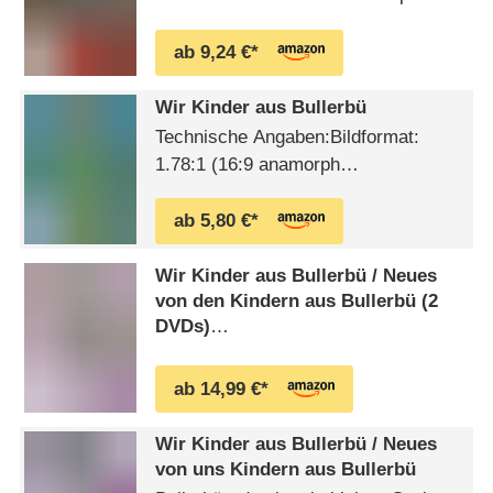
los ist. Lisa spielt Ersatzmama für
Lämmchen Pontus und passt …
ab 9,24 €*
Wir Kinder aus Bullerbü
Technische Angaben:Bildformat:
1.78:1 (16:9 anamorph
codiert)Sprachen (Tonformat):
Deutsch (Stereo)Ländercode: 2
ab 5,80 €*
Wir Kinder aus Bullerbü /​ Neues
von den Kindern aus Bullerbü (2
DVDs)
"Wir Kinder aus Bullerbü"Im kleinen
schwedischen Dorf Bullerbü erleben 6
ab 14,99 €*
Kinder die tollsten Abenteuer. Für
Lasse, Bosse und Ole, sind die
Wir Kinder aus Bullerbü /​ Neues
Vertreter der männlichen Seite, und
von uns Kindern aus Bullerbü
deren Freundinnen Lisa, Britta und