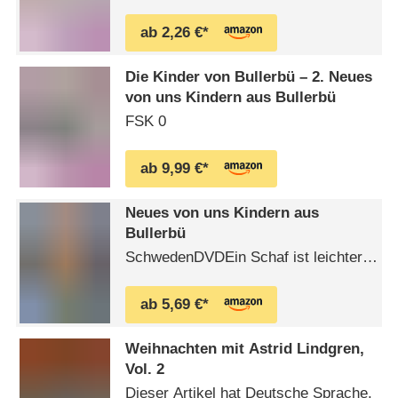
Bullerbü " " Lotta aus der
ab 2,26 €*
Krachmacherstraße " " Ferien auf
Saltkrokan …
Die Kinder von Bullerbü – 2. Neues
von uns Kindern aus Bullerbü
FSK 0
ab 9,99 €*
Neues von uns Kindern aus
Bullerbü
SchwedenDVDEin Schaf ist leichter
zu hüten! Neue Abenteuer aus
Bullerbü Die Zeit nach den
ab 5,69 €*
Sommerferien ist viel zu lang, finden
Lisa, Bosse und die anderen Kinder
Weihnachten mit Astrid Lindgren,
aus Bullerbü. Da haben sie wohl ganz
Vol. 2
vergessen, dass hier immer etwas
Dieser Artikel hat Deutsche Sprache.