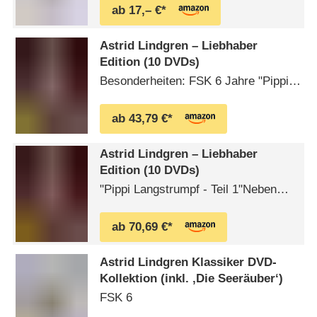
ab 17,– €*
Astrid Lindgren – Liebhaber
Edition (10 DVDs)
Besonderheiten: FSK 6 Jahre "Pippi
Langstrumpf - Teil 1"Neben dem
Elternhaus von Tommi und Annika
ab 43,79 €*
steht die lustig aussehende "Villa
Kunterbunt" seit Jahren leer. Eines
Astrid Lindgren – Liebhaber
vormittags sehen die beiden Kinder,
Edition (10 DVDs)
wie ein Mädchen mit großen
"Pippi Langstrumpf - Teil 1"Neben
Schuhen, roten Zöpfen und einem
dem Elternhaus von Tommi und
Affen auf der Schulter in die …
Annika steht die lustig aussehende
ab 70,69 €*
"Villa Kunterbunt" seit Jahren leer.
Eines vormittags sehen die beiden
Astrid Lindgren Klassiker DVD-
Kinder, wie ein Mädchen mit großen
Kollektion (inkl. ‚Die Seeräuber‘)
Schuhen, roten Zöpfen und einem
FSK 6
Affen auf der Schulter in die Stadt