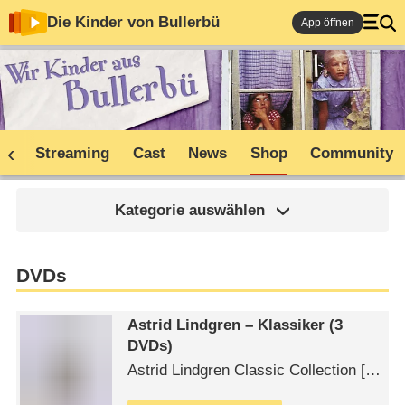
Die Kinder von Bullerbü
App öffnen
ne
Streaming
Cast
News
Shop
Community
Kategorie auswählen
DVDs
Astrid Lindgren – Klassiker (3
DVDs)
Astrid Lindgren Classic Collection [3
DVDs] PHYSICAL_MOVIE LEONINE