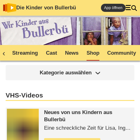
Die Kinder von Bullerbü
App öffnen
ne
Streaming
Cast
News
Shop
Community
Kategorie auswählen
VHS-Videos
Neues von uns Kindern aus
Bullerbü
Eine schreckliche Zeit für Lisa, Inga,
Britta, Ole und Bosse, denn bis