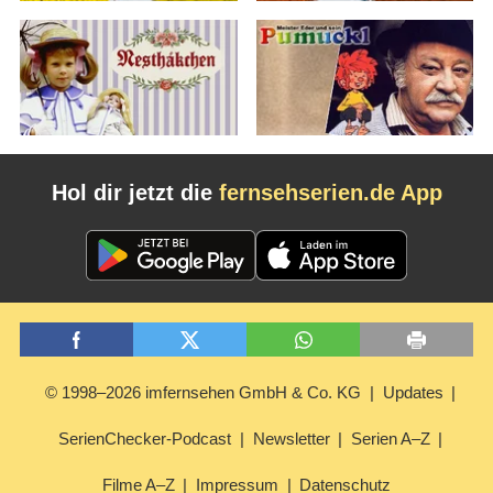
Hol dir jetzt die
fernsehserien.de App
© 1998–2026 imfernsehen GmbH & Co. KG
Updates
SerienChecker-Podcast
Newsletter
Serien A–Z
Filme A–Z
Impressum
Datenschutz