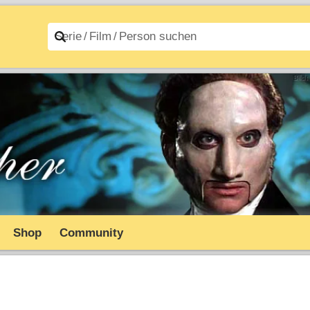
n A–Z
Filme A–Z
Shop
Community