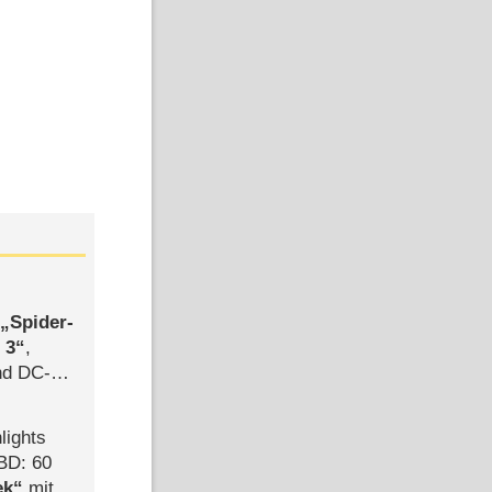
,
Spider-
 3
,
d DC-
ce
lights
BD: 60
ek
mit