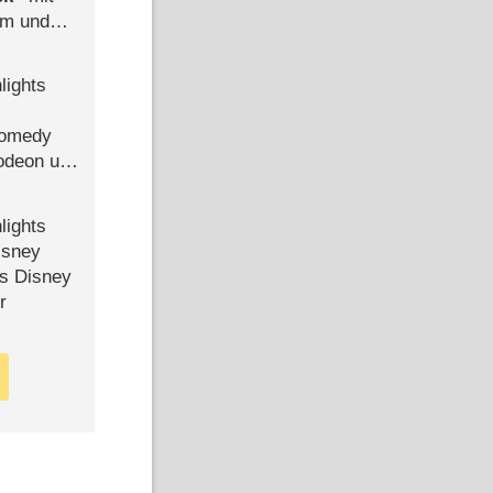
mm und
der
lights
Comedy
lodeon und
lights
isney
ls Disney
r