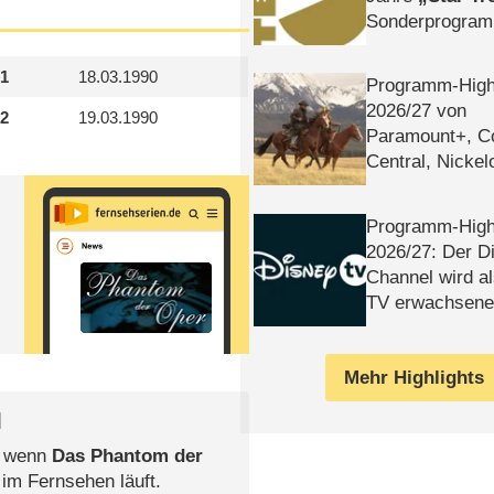
Sonderprogra
Die Helgolän
 1
18.03.1990
Programm-High
2026/​27 von
 2
19.03.1990
Paramount+, 
Central, Nicke
WELT
Programm-High
2026/​27: Der D
Channel wird a
TV erwachsene
Mehr Highlights
l
, wenn
Das Phantom der
 im Fernsehen läuft.