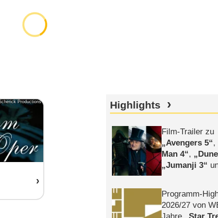
Scherick Productions
Highlights
Film-Trailer zu
Avengers 5
Man 4
,
Dune
Jumanji 3
un
Horror
Clayfa
Programm-High
2026/​27 von W
Jahre
Star Tr