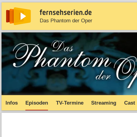
Das Phantom der Oper
News
Entdecken
Streaming
TV-Starts
Serie
Infos
Episoden
TV-Termine
Streaming
Cast