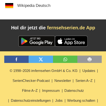
Wikipedia Deutsch
Hol dir jetzt die
fernsehserien.de App
© 1998–2026 imfernsehen GmbH & Co. KG
Updates
SerienChecker-Podcast
Newsletter
Serien A–Z
Filme A–Z
Impressum
Datenschutz
Datenschutzeinstellungen
Jobs
Werbung schalten