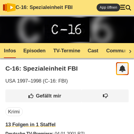
C-16: Spezialeinheit FBI
App öffnen
Infos
Episoden
TV-Termine
Cast
Community
C-16: Spezialeinheit FBI
USA
1997–1998 (
C-16: FBI
)
Krimi
13 Folgen in 1 Staffel
Deutsche TV-Premiere
04.01.2001
RTL