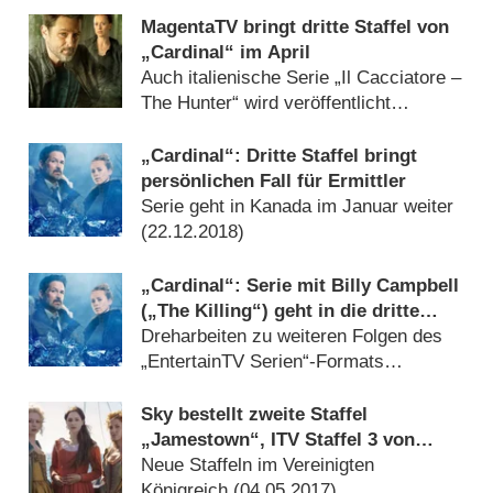
MagentaTV bringt dritte Staffel von
„Cardinal“ im April
Auch italienische Serie „Il Cacciatore –
The Hunter“ wird veröffentlicht
(
14.03.2019
)
„Cardinal“: Dritte Staffel bringt
persönlichen Fall für Ermittler
Serie geht in Kanada im Januar weiter
(
22.12.2018
)
„Cardinal“: Serie mit Billy Campbell
(„The Killing“) geht in die dritte
Staffel
Dreharbeiten zu weiteren Folgen des
„EntertainTV Serien“-Formats
(
12.10.2017
)
Sky bestellt zweite Staffel
„Jamestown“, ITV Staffel 3 von
„Unforgotten“
Neue Staffeln im Vereinigten
Königreich (
04.05.2017
)