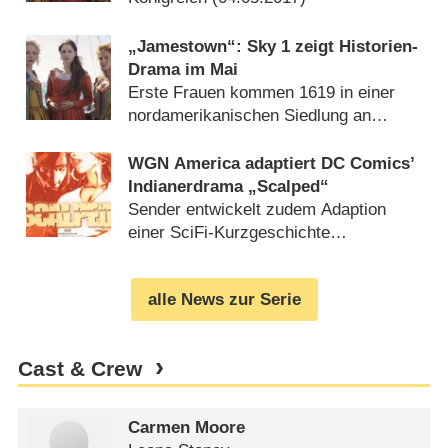
„Jamestown“: Sky 1 zeigt Historien-
Drama im Mai
Erste Frauen kommen 1619 in einer
nordamerikanischen Siedlung an
(
19.04.2017
)
WGN America adaptiert DC Comics’
Indianerdrama „Scalped“
Sender entwickelt zudem Adaption
einer SciFi-Kurzgeschichte
(
15.04.2014
)
alle News zur Serie
Cast & Crew
Carmen Moore