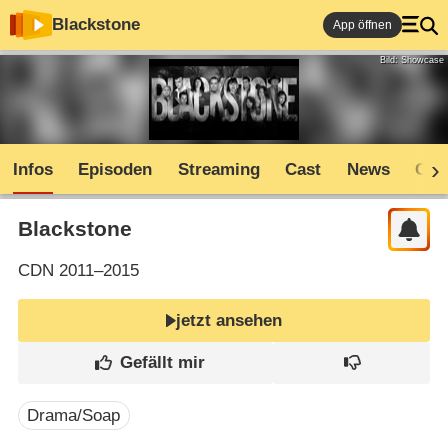
Blackstone
App öffnen
Bild: Showcase
Infos
Episoden
Streaming
Cast
News
Com
Blackstone
CDN
2011–2015
jetzt ansehen
Drama/Soap