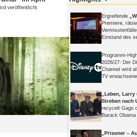
rd veröffentlicht
Ergreifende
W
Premiere, rätse
Vermisstenfälle
Einstand des 
Tatort: Münc
Duos
Programm-High
2026/​27: Der D
Channel wird a
TV erwachsene
Leben, Larry
Streben nach 
recycelt Gags 
Barack Obama 
Prisoner – Au