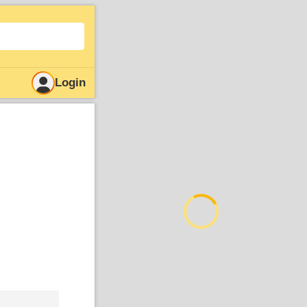
Login