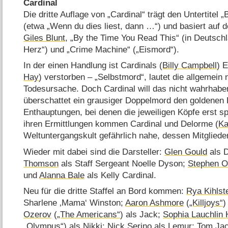
Cardinal
Die dritte Auflage von „Cardinal“ trägt den Untertitel
(etwa „Wenn du dies liest, dann …“) und basiert auf 
Giles Blunt
, „By the Time You Read This“ (in Deutsch
Herz“) und „Crime Machine“ („Eismord“).
In der einen Handlung ist Cardinals (
Billy Campbell
) 
Hay
) verstorben – „Selbstmord“, lautet die allgemein 
Todesursache. Doch Cardinal will das nicht wahrhaben 
überschattet ein grausiger Doppelmord den goldenen 
Enthauptungen, bei denen die jeweiligen Köpfe erst s
ihren Ermittlungen kommen Cardinal und Delorme (
Ka
Weltuntergangskult gefährlich nahe, dessen Mitglieder
Wieder mit dabei sind die Darsteller:
Glen Gould
als 
Thomson
als Staff Sergeant Noelle Dyson;
Stephen O
und
Alanna Bale
als Kelly Cardinal.
Neu für die dritte Staffel an Bord kommen:
Rya Kihlst
Sharlene ‚Mama‘ Winston;
Aaron Ashmore
(
„Killjoys“
)
Ozerov
(
„The Americans“
) als Jack;
Sophia Lauchlin H
„Olympus“
) als Nikki; Nick Serino als Lemur;
Tom Ja