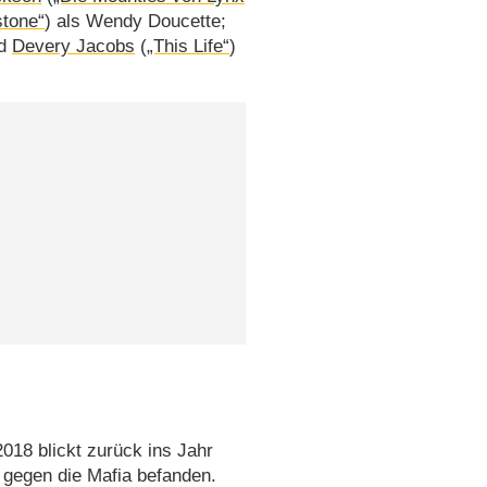
stone“
) als Wendy Doucette;
nd
Devery Jacobs
(
„This Life“
)
018 blickt zurück ins Jahr
g gegen die Mafia befanden.