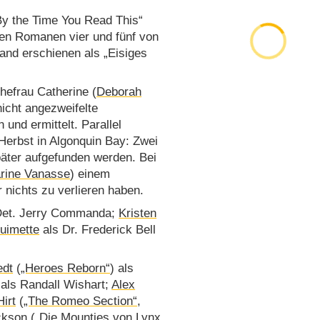
 „By the Time You Read This“
den Romanen vier und fünf von
land erschienen als „Eisiges
Ehefrau Catherine (
Deborah
nicht angezweifelte
und ermittelt. Parallel
Herbst in Algonquin Bay: Zwei
päter aufgefunden werden. Bei
rine Vanasse
) einem
 nichts zu verlieren haben.
Det. Jerry Commanda;
Kristen
uimette
als Dr. Frederick Bell
edt
(
„Heroes Reborn“
) als
 als Randall Wishart;
Alex
irt
(
„The Romeo Section“
,
ckson
(
„Die Mounties von Lynx