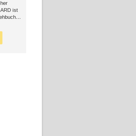
cher
n ARD ist
rehbuch
iew