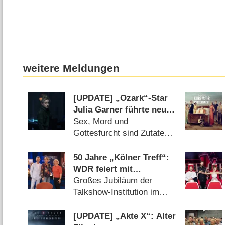
weitere Meldungen
[UPDATE] „Ozark“-Star
Julia Garner führte neue
True-Crime-Serie „Guilty
Sex, Mord und
Creatures“ an
Gottesfurcht sind Zutaten
der Thriller-Produktion
(21.07.2026)
50 Jahre „Kölner Treff“:
WDR feiert mit
Primetime-Show, Doku
Großes Jubiläum der
und Rückblicken
Talkshow-Institution im
WDR (07.08.2026)
[UPDATE] „Akte X“: Alter