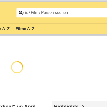
n A–Z
Filme A–Z
dinal“ im April
Highlights