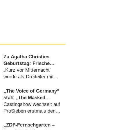
Zu Agatha Christies
Geburtstag: Frische
Romanadaption feiert
„Kurz vor Mitternacht“
Deutschlandpremiere
wurde als Dreiteiler mit
Anjelica Huston und
Matthew Rhys adaptiert
„The Voice of Germany“
(17.07.2026)
statt „The Masked
Singer“ am
Castingshow wechselt auf
Samstagabend
ProSieben erstmals den
Sendetag (07.08.2026)
„ZDF-Fernsehgarten –