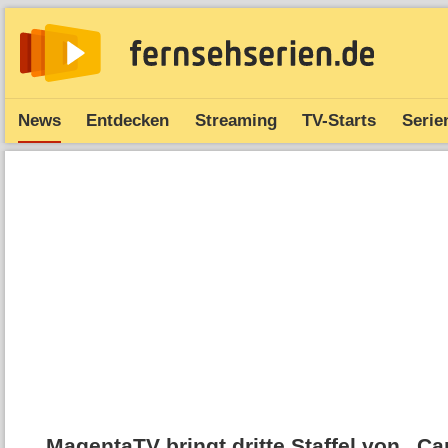
News
Entdecken
Streaming
TV-Starts
Serie
MagentaTV bringt dritte Staffel von „Car