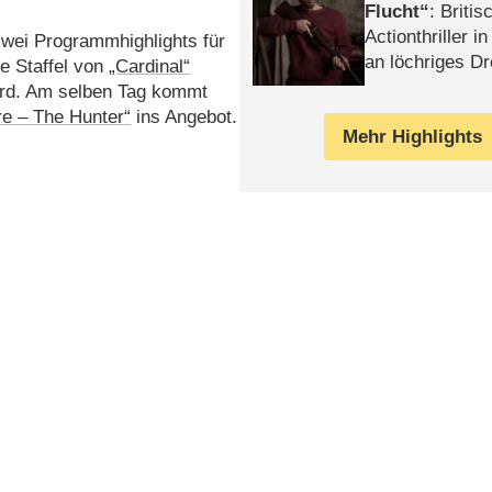
Flucht
: Britis
Actionthriller i
wei Programmhighlights für
an löchriges D
te Staffel von
„Cardinal“
gekettet – Rev
 wird. Am selben Tag kommt
re – The Hunter“
ins Angebot.
Mehr Highlights