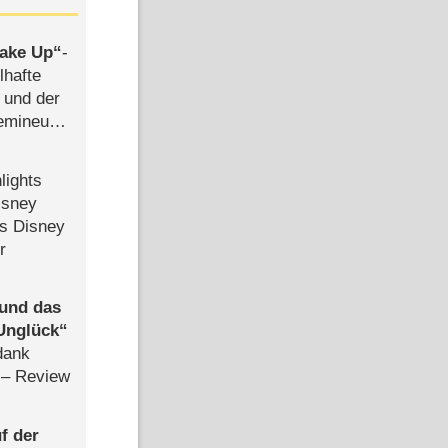
ake Up
-
lhafte
 und der
semineuen
hen
-
lights
isney
ls Disney
r
 und das
Unglück
dank
– Review
f der