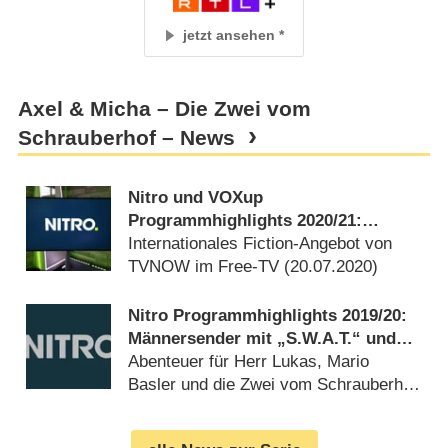
jetzt ansehen
Axel & Micha – Die Zwei vom
Schrauberhof – News
Nitro und VOXup
Programmhighlights 2020/​21:
Bundesliga, Schrauberhof, Kochen
Internationales Fiction-Angebot von
und Camper
TVNOW im Free-TV (
20.07.2020
)
Nitro Programmhighlights 2019/​20:
Männersender mit „S.W.A.T.“ und
Nitronauten
Abenteuer für Herr Lukas, Mario
Basler und die Zwei vom Schrauberhof
(
27.06.2019
)