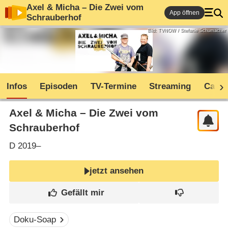
Axel & Micha – Die Zwei vom
App öffnen
Schrauberhof
Bild: TVNOW / Stefanie Schumacher
Infos
Episoden
TV-Termine
Streaming
Cast
Axel & Micha – Die Zwei vom
Schrauberhof
D
2019–
jetzt ansehen
Doku-Soap