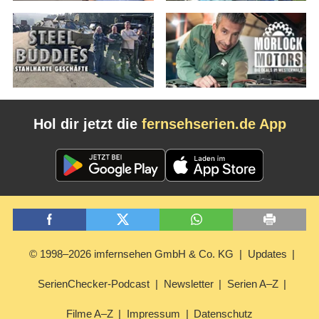
Hol dir jetzt die
fernsehserien.de App
© 1998–2026 imfernsehen GmbH & Co. KG
Updates
SerienChecker-Podcast
Newsletter
Serien A–Z
Filme A–Z
Impressum
Datenschutz