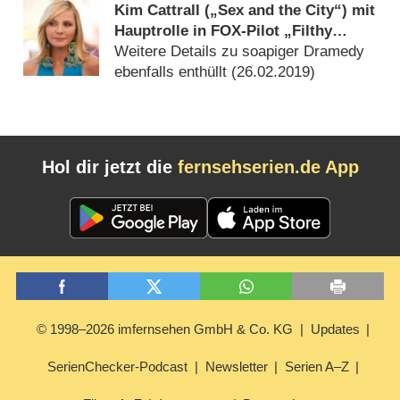
Kim Cattrall („Sex and the City“) mit
Hauptrolle in FOX-Pilot „Filthy
Rich“
Weitere Details zu soapiger Dramedy
ebenfalls enthüllt (
26.02.2019
)
Hol dir jetzt die
fernsehserien.de App
© 1998–2026 imfernsehen GmbH & Co. KG
Updates
SerienChecker-Podcast
Newsletter
Serien A–Z