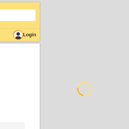
Login