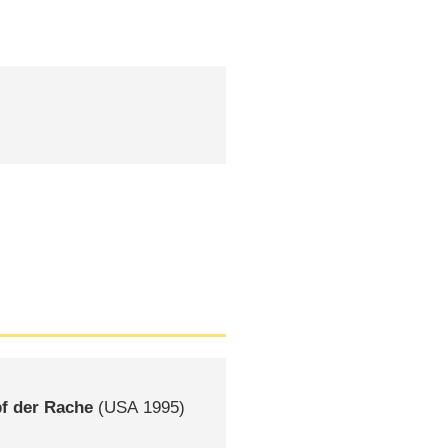
n
pf der Rache
(
USA
1995)