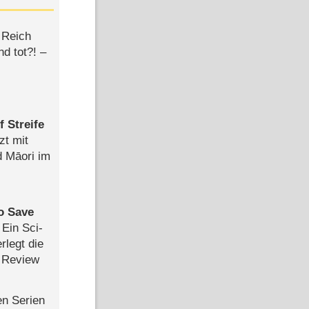
 Reich
d tot?! –
 Streife
zt mit
d Māori im
to Save
: Ein Sci-
rlegt die
 Review
en Serien