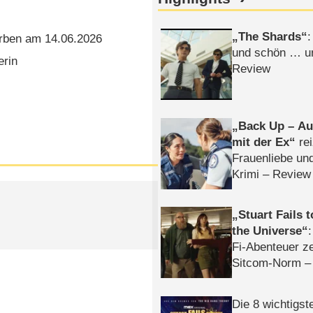
The Shards
:
rben am 14.06.2026
und schön … un
erin
Review
Back Up – Auf
mit der Ex
rei
Frauenliebe un
Krimi – Review
Stuart Fails 
the Universe
Fi-Abenteuer ze
Sitcom-Norm –
Die 8 wichtigst