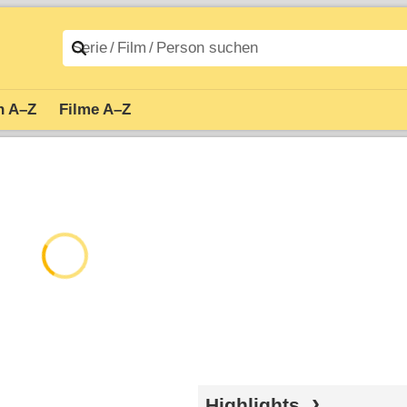
n A–Z
Filme A–Z
Highlights