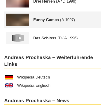
Drei Herren
(
A
/
D
1998)
Funny Games
(
A
1997)
Das Schloss
(
D
/
A
1996)
Andreas Prochaska – Weiterführende
Links
Wikipedia Deutsch
Wikipedia Englisch
Andreas Prochaska – News