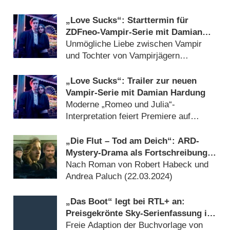
„Love Sucks“: Starttermin für
ZDFneo-Vampir-Serie mit Damian
Hardung verkündet
Unmögliche Liebe zwischen Vampir
und Tochter von Vampirjägern
(
12.08.2024
)
„Love Sucks“: Trailer zur neuen
Vampir-Serie mit Damian Hardung
Moderne „Romeo und Julia“-
Interpretation feiert Premiere auf
Filmfest München (
14.05.2024
)
„Die Flut – Tod am Deich“: ARD-
Mystery-Drama als Fortschreibung
zu Theodor Storms „Der
Nach Roman von Robert Habeck und
Schimmelreiter“
Andrea Paluch (
22.03.2024
)
„Das Boot“ legt bei RTL+ an:
Preisgekrönte Sky-Serienfassung in
Kürze verfügbar
Freie Adaption der Buchvorlage von