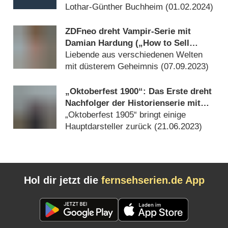
Lothar-Günther Buchheim (
01.02.2024
)
ZDFneo dreht Vampir-Serie mit
Damian Hardung („How to Sell
Drugs …“)
Liebende aus verschiedenen Welten
mit düsterem Geheimnis (
07.09.2023
)
„Oktoberfest 1900“: Das Erste dreht
Nachfolger der Historienserie mit
Mišel Matičević
„Oktoberfest 1905“ bringt einige
Hauptdarsteller zurück (
21.06.2023
)
Hol dir jetzt die
fernsehserien.de App