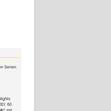
en Serien
lights
BD: 60
ek
mit