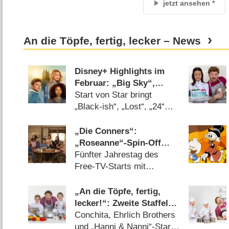
jetzt ansehen
An die Töpfe, fertig, lecker – News
Disney+ Highlights im
Februar: „Big Sky“,
„Love, Victor“ und „Akte
Start von Star bringt
X“
„Black-ish“, „Lost“, „24“
und mehr zu Disney+
(
14.01.2021
)
„Die Conners“:
„Roseanne“-Spin-Off
kommt zum Disney
Fünfter Jahrestag des
Channel
Free-TV-Starts mit
Sonderprogrammierung
(
16.01.2019
)
„An die Töpfe, fertig,
lecker!“: Zweite Staffel
der Disney-Channel-
Conchita, Ehrlich Brothers
Kochshow ab Februar
und „Hanni & Nanni“-Stars