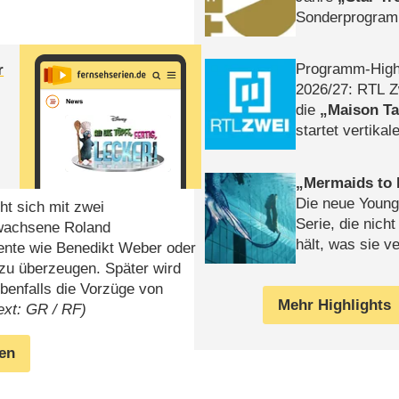
Sonderprogra
Die Helgolän
Programm-High
r
2026/​27: RTL Z
die
Maison T
startet vertika
– Tag & Nacht
Mermaids to 
Die neue Young
ht sich mit zwei
Serie, die nich
rwachsene Roland
hält, was sie ve
ente wie Benedikt Weber oder
Review
zu überzeugen. Später wird
benfalls die Vorzüge von
Mehr Highlights
ext: GR / RF)
gen