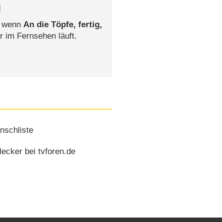
l
, wenn
An die Töpfe, fertig,
r im Fernsehen läuft.
nschliste
lecker bei tvforen.de