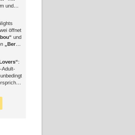
mm und
der
lights
wei öffnet
abou
und
len
Berlin
-Ableger
Lovers
:
-Adult-
t unbedingt
rspricht –