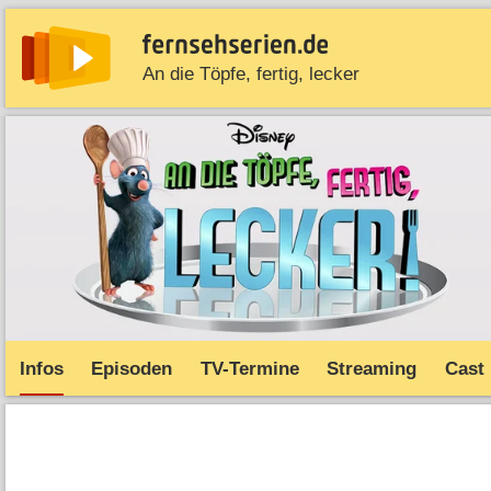
An die Töpfe, fertig, lecker
News
Entdecken
Streaming
TV-Starts
Serie
Infos
Episoden
TV-Termine
Streaming
Cast