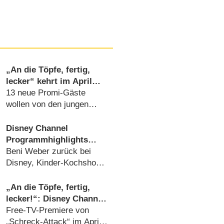
„An die Töpfe, fertig,
lecker“ kehrt im April
zum Disney Channel
13 neue Promi-Gäste
zurück
wollen von den jungen
Chefköchen überzeugt
werden (
17.03.2020
)
Disney Channel
Programmhighlights
2018/​19: „DuckTales“-
Beni Weber zurück bei
Neuauflage und Micky-
Disney, Kinder-Kochshow
Maus-Geburtstag
zur Primetime (
22.06.2018
)
„An die Töpfe, fertig,
lecker!“: Disney Channel
startet Kochshow mit
Free-TV-Premiere von
Kindern und Promis
„Schreck-Attack“ im April