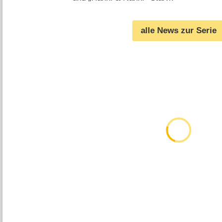
zu Gast (
23.01.2018
)
alle News zur Serie