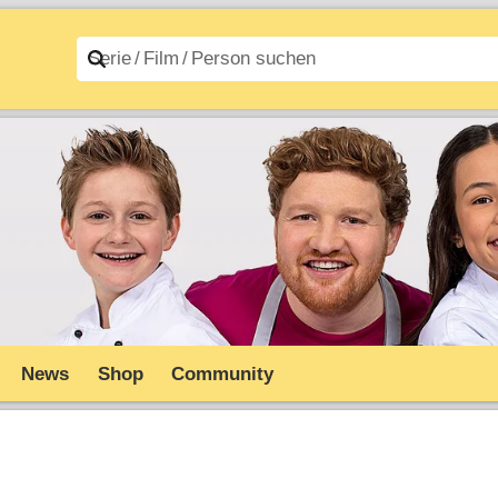
n A–Z
Filme A–Z
News
Shop
Community