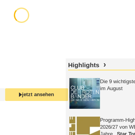
Highlights
Die 9 wichtigst
im August
jetzt ansehen
Programm-High
2026/​27 von W
Jahre
Star Tr