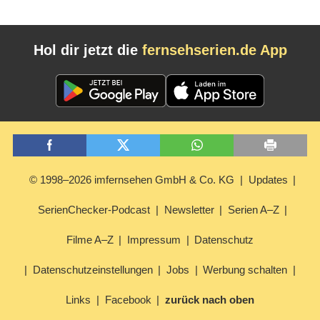
Hol dir jetzt die
fernsehserien.de App
© 1998–2026 imfernsehen GmbH & Co. KG
Updates
SerienChecker-Podcast
Newsletter
Serien A–Z
Filme A–Z
Impressum
Datenschutz
Datenschutzeinstellungen
Jobs
Werbung schalten
Links
Facebook
zurück nach oben