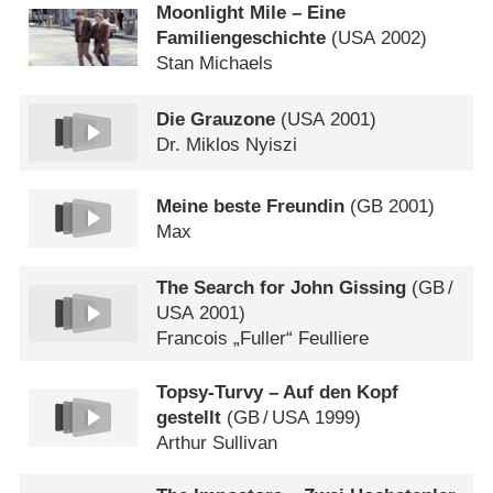
Moonlight Mile – Eine
Familiengeschichte
(
USA
2002)
Stan Michaels
Die Grauzone
(
USA
2001)
Dr. Miklos Nyiszi
Meine beste Freundin
(
GB
2001)
Max
The Search for John Gissing
(
GB
/
USA
2001)
Francois „Fuller“ Feulliere
Topsy-Turvy – Auf den Kopf
gestellt
(
GB
/
USA
1999)
Arthur Sullivan