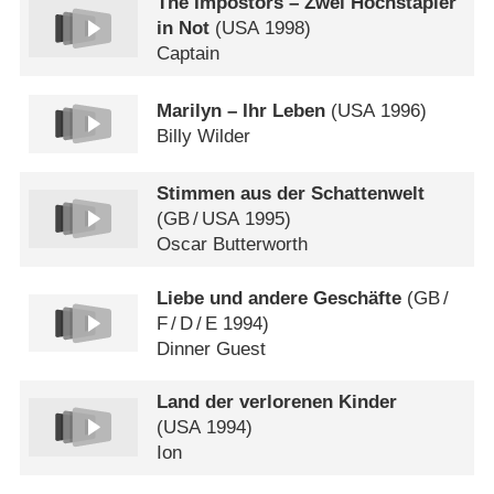
The Impostors – Zwei Hochstapler
in Not
(
USA
1998)
Captain
Marilyn – Ihr Leben
(
USA
1996)
Billy Wilder
Stimmen aus der Schattenwelt
(
GB
/
USA
1995)
Oscar Butterworth
Liebe und andere Geschäfte
(
GB
/
F
/
D
/
E
1994)
Dinner Guest
Land der verlorenen Kinder
(
USA
1994)
Ion