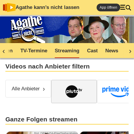
Agathe kann’s nicht lassen
App öffnen
soden
TV-Termine
Streaming
Cast
News
Sh
Videos nach Anbieter filtern
Alle Anbieter
Ganze Folgen streamen
Bild: ORF/LISA-Film/Stefan Haring
Bild: ORF/