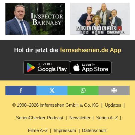
Hol dir jetzt die
fernsehserien.de App
© 1998–2026 imfernsehen GmbH & Co. KG
Updates
SerienChecker-Podcast
Newsletter
Serien A–Z
Filme A–Z
Impressum
Datenschutz