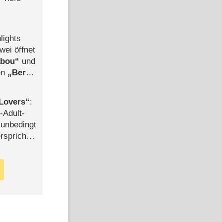
lights
86 Min
88 Min
wei öffnet
abou
und
len
Berlin
Folge 5
-Ableger
andicap
Das Mörderspiel
Lovers
:
-Adult-
t unbedingt
rspricht –