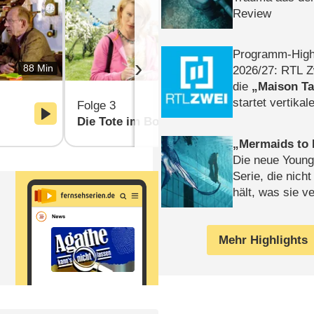
Review
Programm-High
›
88 Min
88 Min
2026/​27: RTL Z
die
Maison T
startet vertika
Folge 3
Folge 4
– Tag & Nacht
Die Tote im Bootshaus
Mord mit H
Mermaids to 
Die neue Young
Serie, die nich
hält, was sie ve
Review
Mehr Highlights