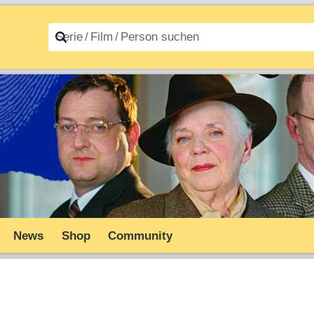
n A–Z
Filme A–Z
News
Shop
Community