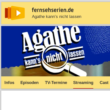
Agathe kann’s nicht lassen
News
Entdecken
Streaming
TV-Starts
Serie
Infos
Episoden
TV-Termine
Streaming
Cast