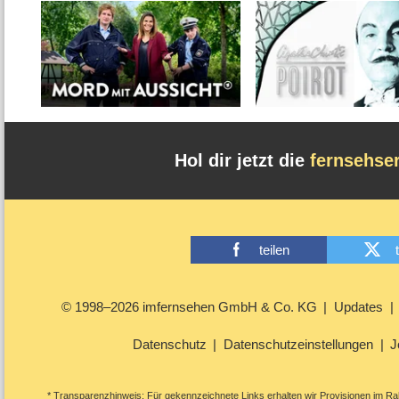
Hol dir jetzt die
fernsehse
teilen
© 1998–2026 imfernsehen GmbH & Co. KG
Updates
Datenschutz
Datenschutzeinstellungen
J
* Transparenzhinweis: Für gekennzeichnete Links erhalten wir Provisionen im Rah