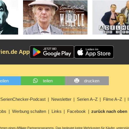
rien.de App
teilen
teilen
drucken
SerienChecker-Podcast
Newsletter
Serien A–Z
Filme A–Z
obs
Werbung schalten
Links
Facebook
zurück nach oben
men eines Affiliate-Partnerprogramms. Das bedeutet keine Mehrkosten für Käufer, unterstüt