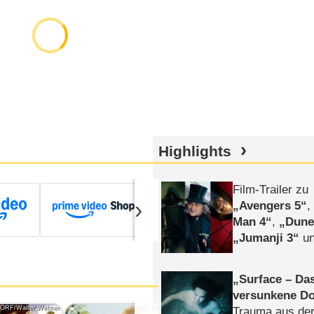
Highlights
Film-Trailer zu
›
Avengers 5
Man 4
,
Dune
Jumanji 3
un
Horror
Clayfa
Surface – Da
versunkene Do
: ORF/Walter Wehner
Bild: ORF/LISA-Film/Walter Weh
Trauma aus der