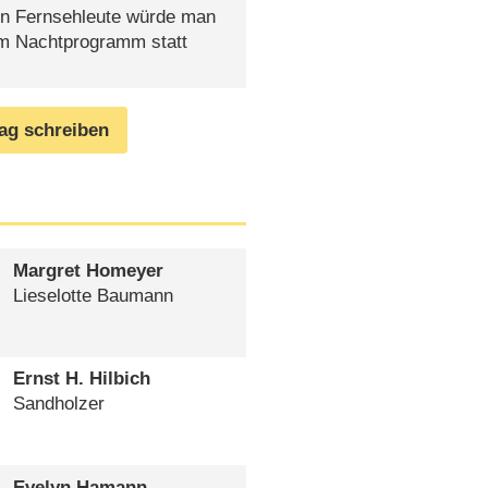
gen Fernsehleute würde man
im Nachtprogramm statt
rag schreiben
Margret Homeyer
Lieselotte Baumann
Ernst H. Hilbich
Sandholzer
Evelyn Hamann