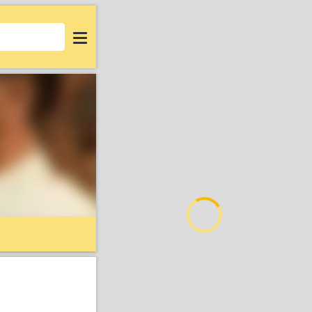
Login