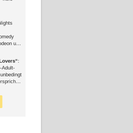
lights
Comedy
lodeon und
Lovers
:
-Adult-
t unbedingt
rspricht –