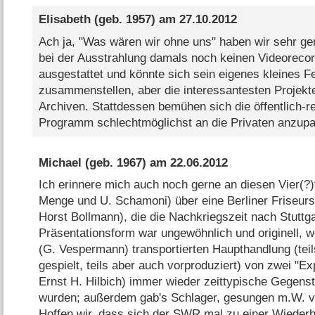
Elisabeth
(geb. 1957) am
27.10.2012
Ach ja, "Was wären wir ohne uns" haben wir sehr ger
bei der Ausstrahlung damals noch keinen Videorecor
ausgestattet und könnte sich sein eigenes kleines F
zusammenstellen, aber die interessantesten Projek
Archiven. Stattdessen bemühen sich die öffentlich-re
Programm schlechtmöglichst an die Privaten anzupa
Michael
(geb. 1967) am
22.06.2012
Ich erinnere mich auch noch gerne an diesen Vier(?
Menge und U. Schamoni) über eine Berliner Friseursf
Horst Bollmann), die die Nachkriegszeit nach Stuttga
Präsentationsform war ungewöhnlich und originell, w
(G. Vespermann) transportierten Haupthandlung (teil
gespielt, teils aber auch vorproduziert) von zwei "
Ernst H. Hilbich) immer wieder zeittypische Gegenst
wurden; außerdem gab's Schlager, gesungen m.W. v
Hoffen wir, dass sich der SWR mal zu einer Wiederh