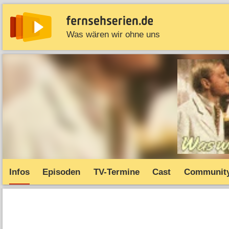
Was wären wir ohne uns
News
Entdecken
Streaming
TV-Starts
Serie
Infos
Episoden
TV-Termine
Cast
Communit