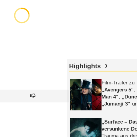
Highlights
Film-Trailer zu
Avengers 5
Man 4
,
Dune
Jumanji 3
un
Horror
Clayfa
Surface – Da
versunkene Do
Trauma aus der