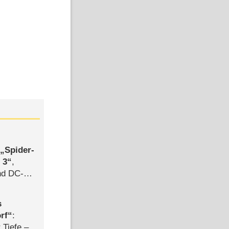
,
Spider-
 3
,
d DC-
ce
s
rf
:
 Tiefe –