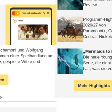
Review
Programm-High
2026/​27 von
Paramount+, 
Central, Nicke
WELT
 Schamoni und Wolfgang
Mermaids to 
ahmen einer Spielhandlung um
Die neue Young
, gespielte Witze und
Serie, die nich
hält, was sie ve
Review
gen
Mehr Highlights