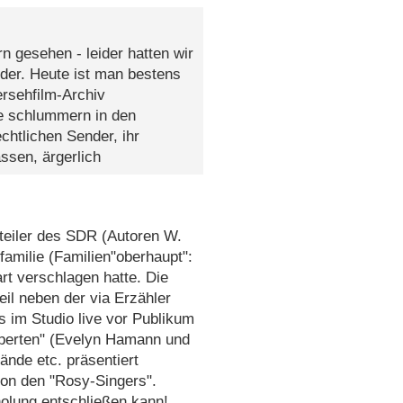
n gesehen - leider hatten wir
der. Heute ist man bestens
ersehfilm-Archiv
te schlummern in den
chtlichen Sender, ihr
ssen, ärgerlich
)teiler des SDR (Autoren W.
amilie (Familien"oberhaupt":
rt verschlagen hatte. Die
eil neben der via Erzähler
s im Studio live vor Publikum
Experten" (Evelyn Hamann und
ände etc. präsentiert
on den "Rosy-Singers".
olung entschließen kann!