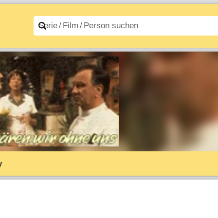
n A–Z
Filme A–Z
y