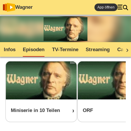
Wagner
App öffnen
Infos
Episoden
TV-Termine
Streaming
Cast
Bild:
Miniserie in 10 Teilen
ORF