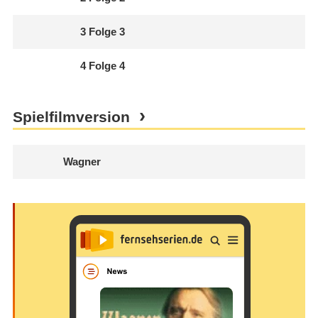
3
Folge 3
4
Folge 4
Spielfilmversion
Wagner