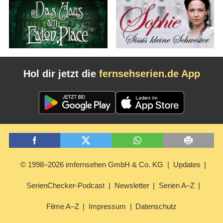
Hol dir jetzt die
fernsehserien.de App
© 1998–2026 imfernsehen GmbH & Co. KG
Updates
SerienChecker-Podcast
Newsletter
Serien A–Z
Filme A–Z
Impressum
Datenschutz