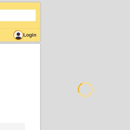
Login