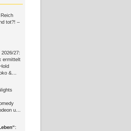
 Reich
d tot?! –
2026/​27:
ermittelt
 Hold
Joko &
Urlaub
lights
Comedy
lodeon und
 Leben
: