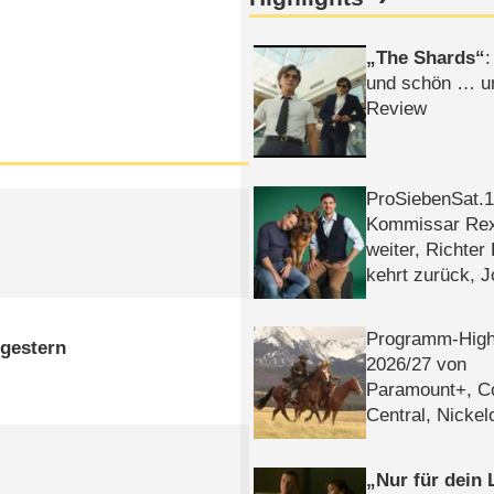
The Shards
:
und schön … un
Review
ProSiebenSat.1 
Kommissar Rex 
weiter, Richter
kehrt zurück, 
Klaas machen 
Programm-High
 gestern
2026/​27 von
Paramount+, 
Central, Nicke
WELT
Nur für dein