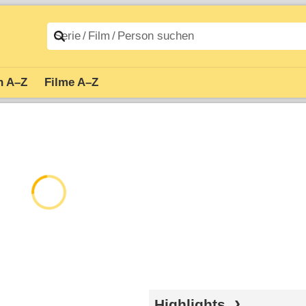
n A–Z
Filme A–Z
Highlights