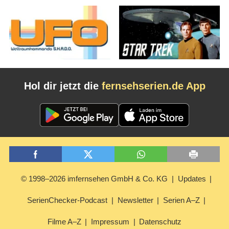
Hol dir jetzt die
fernsehserien.de App
© 1998–2026 imfernsehen GmbH & Co. KG
Updates
SerienChecker-Podcast
Newsletter
Serien A–Z
Filme A–Z
Impressum
Datenschutz