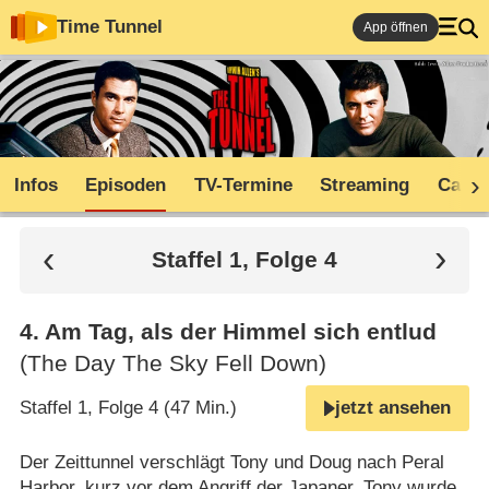
Time Tunnel
App öffnen
Infos
Episoden
TV-Termine
Streaming
Cast
Staffel 1, Folge 4
4
.
Am Tag, als der Himmel sich entlud
(The Day The Sky Fell Down)
Staffel 1, Folge 4 (47 Min.)
jetzt ansehen
Der Zeittunnel verschlägt Tony und Doug nach Peral
Harbor, kurz vor dem Angriff der Japaner. Tony wurde