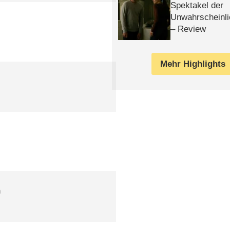
Spektakel der
Unwahrscheinli
– Review
Mehr Highlights
n