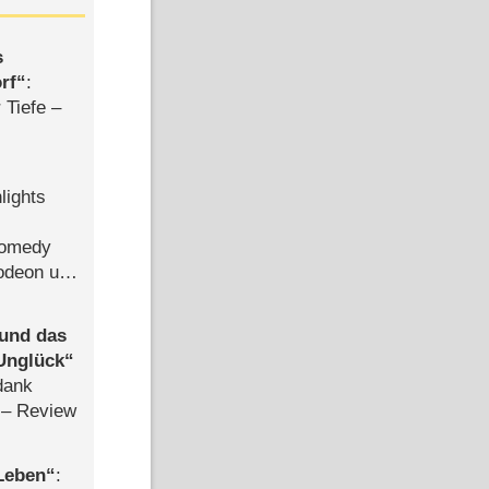
s
rf
:
 Tiefe –
lights
Comedy
lodeon und
 und das
Unglück
dank
– Review
 Leben
: