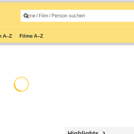
n A–Z
Filme A–Z
Highlights