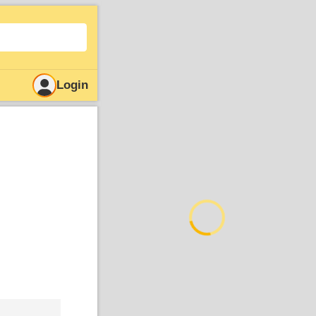
Login