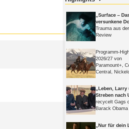
Surface – Da
versunkene Do
Trauma aus der
Review
Programm-High
2026/​27 von
Paramount+, 
Central, Nicke
WELT
Leben, Larry
Streben nach 
recycelt Gags 
Barack Obama 
Nur für dein