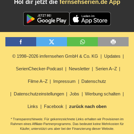
Hol dir jetzt die
fernsehserien.de App
© 1998–2026 imfernsehen GmbH & Co. KG
Updates
SerienChecker-Podcast
Newsletter
Serien A–Z
Filme A–Z
Impressum
Datenschutz
Datenschutzeinstellungen
Jobs
Werbung schalten
Links
Facebook
zurück nach oben
* Transparenzhinweis: Für gekennzeichnete Links erhalten wir Provisionen im
Rahmen eines Affiliate-Partnerprogramms. Das bedeutet keine Mehrkosten für
Käufer, unterstützt uns aber bei der Finanzierung dieser Website.