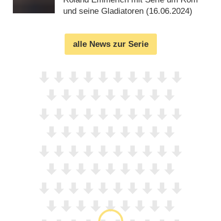
Spektakel mit Anthony Hopkins
und seine Gladiatoren (
16.06.2024
)
alle News zur Serie