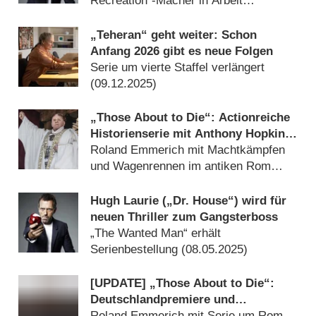
Recreation“-Macher in Arbeit
(
12.12.2025
)
„Teheran“ geht weiter: Schon
Anfang 2026 gibt es neue Folgen
Serie um vierte Staffel verlängert
(
09.12.2025
)
„Those About to Die“: Actionreiche
Historienserie mit Anthony Hopkins
findet Weg ins Free-TV
Roland Emmerich mit Machtkämpfen
und Wagenrennen im antiken Rom
(
23.09.2025
)
Hugh Laurie („Dr. House“) wird für
neuen Thriller zum Gangsterboss
„The Wanted Man“ erhält
Serienbestellung (
08.05.2025
)
[UPDATE] „Those About to Die“:
Deutschlandpremiere und
imposanter Trailer zum Historien-
Roland Emmerich mit Serie um Rom