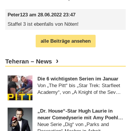
Peter123
am
28.06.2022 23:47
Staffel 3 ist ebenfalls von Nöten!
alle Beiträge ansehen
Teheran – News
Die 6 wichtigsten Serien im Januar
Von „The Pitt“ bis „Star Trek: Starfleet
Academy“, von „A Knight of the Seven
Kingdoms“ bis „Wonder Man“
(
29.12.2025
)
„Dr. House“-Star Hugh Laurie in
neuer Comedyserie mit Amy Poehler
dabei
Neue Serie „Dig“ von „Parks and