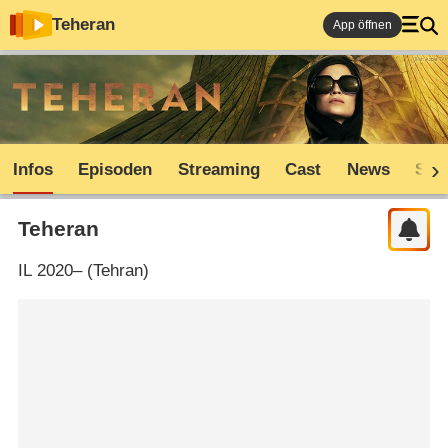
Teheran
App öffnen
Infos
Episoden
Streaming
Cast
News
Sho
Teheran
IL
2020– (
Tehran
)