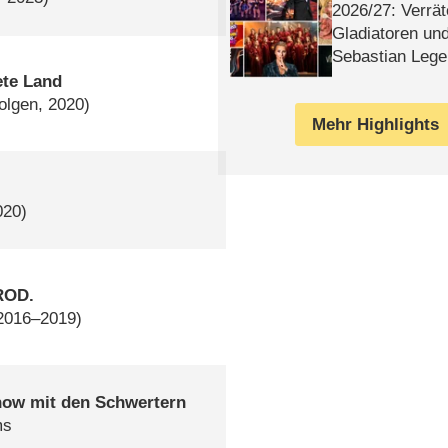
2026/​27: Verrät
Gladiatoren un
Sebastian Lege
ete Land
olgen, 2020)
Mehr Highlights
020)
ROD.
 2016–2019)
how mit den Schwertern
ms