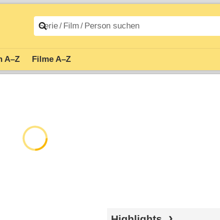
n A–Z
Filme A–Z
Highlights