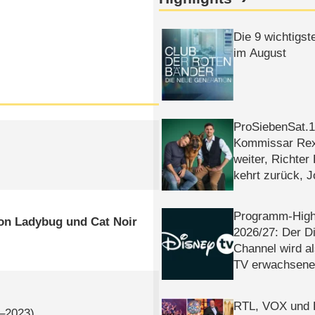
Die 9 wichtigst
im August
ProSiebenSat.1 
Kommissar Rex 
weiter, Richter
kehrt zurück, 
Klaas machen 
Programm-High
on Ladybug und Cat Noir
2026/​27: Der D
Channel wird a
TV erwachsene
RTL, VOX und
2–2023)