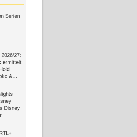
en Serien
2026/​27:
ermittelt
 Hold
Joko &
Urlaub
lights
isney
ls Disney
r
 RTL+