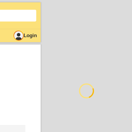
Login