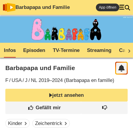
Barbapapa und Familie
App öffnen
Infos
Episoden
TV-Termine
Streaming
Cast
Barbapapa und Familie
F
/
USA
/
J
/
NL
2019–2024 (
Barbapapa en famille
)
jetzt ansehen
Kinder
Zeichentrick