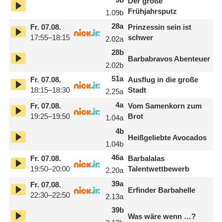
Der große
Frühjahrsputz
1.09
b
28
a
Fr.
07.08.
Prinzessin sein ist
17:55–18:15
schwer
2.02
a
28
b
Barbabravos Abenteuer
2.02
b
51
a
Fr.
07.08.
Ausflug in die große
18:15–18:30
Stadt
2.25
a
4
a
Fr.
07.08.
Vom Samenkorn zum
19:25–19:50
Brot
1.04
a
4
b
Heißgeliebte Avocados
1.04
b
46
a
Fr.
07.08.
Barbalalas
19:50–20:00
Talentwettbewerb
2.20
a
39
a
Fr.
07.08.
Erfinder Barbahelle
22:30–22:50
2.13
a
39
b
Was wäre wenn …?