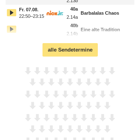
2.13
b
40
a
Fr.
07.08.
Barbalalas Chaos
22:50–23:15
2.14
a
40
b
Eine alte Tradition
2.14
b
alle Sendetermine