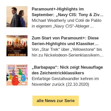
Paramount+-Highlights im
September: „Navy CIS: Tony & Ziva“
und „Tulsa King“
Michael Weatherly und Coté de Pablo
in eigenem „Navy CIS“-Ableger
(
06.08.2025
)
Zum Start von Paramount+: Diese
Serien-Highlights und Klassiker
bietet der neue Streamingdienst
Von „Star Trek“ über „Yellowstone“ bis
hin zu Nickelodeon-Serienklassikern
(
08.12.2022
)
„Barbapapa“: Nick zeigt Neuauflage
des Zeichentrickklassikers
Einfarbige Gestaltwandler kehren im
November zurück (
22.10.2020
)
alle News zur Serie