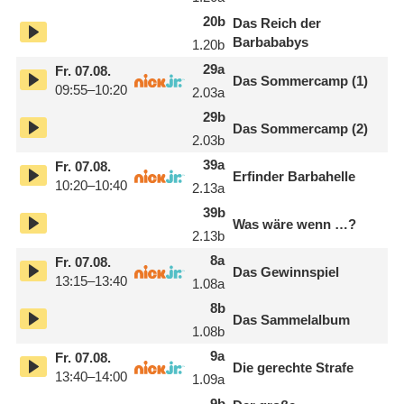
20
b
Das Reich der
Barbababys
1.20
b
29
a
Fr.
07.08.
Das Sommercamp (1)
09:55–10:20
2.03
a
29
b
Das Sommercamp (2)
2.03
b
39
a
Fr.
07.08.
Erfinder Barbahelle
10:20–10:40
2.13
a
39
b
Was wäre wenn …?
2.13
b
8
a
Fr.
07.08.
Das Gewinnspiel
13:15–13:40
1.08
a
8
b
Das Sammelalbum
1.08
b
9
a
Fr.
07.08.
Die gerechte Strafe
13:40–14:00
1.09
a
9
b