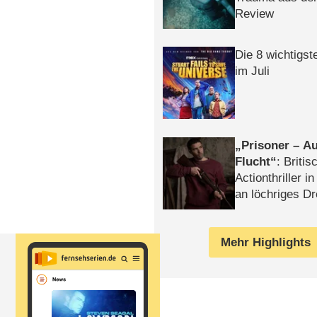
Review
Die 8 wichtigst
im Juli
Prisoner – Au
Flucht
: Britis
Actionthriller i
an löchriges D
gekettet – Rev
Mehr Highlights