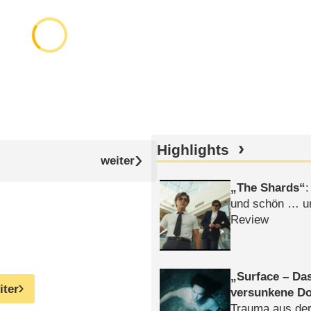
Highlights
The Shards
:
und schön … un
Review
Surface – Da
iter
versunkene Do
Trauma aus der