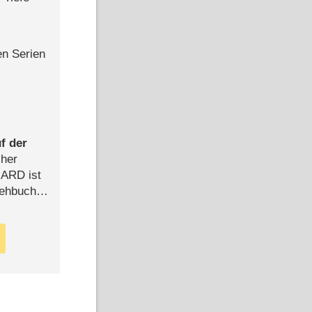
en Serien
f der
cher
n ARD ist
rehbuch
iew