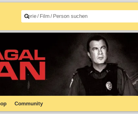
n A–Z
Filme A–Z
hop
Community