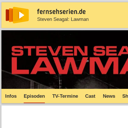
Steven Seagal: Lawman
News
Entdecken
Streaming
TV-Starts
Serie
Infos
Episoden
TV-Termine
Cast
News
S