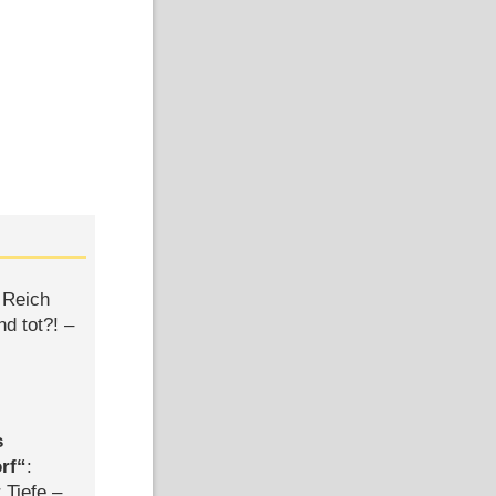
 Reich
d tot?! –
s
rf
:
 Tiefe –