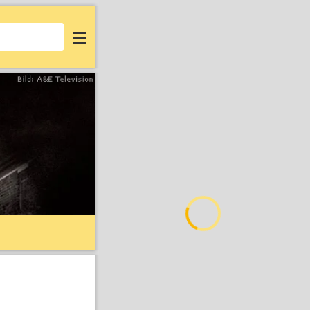
Login