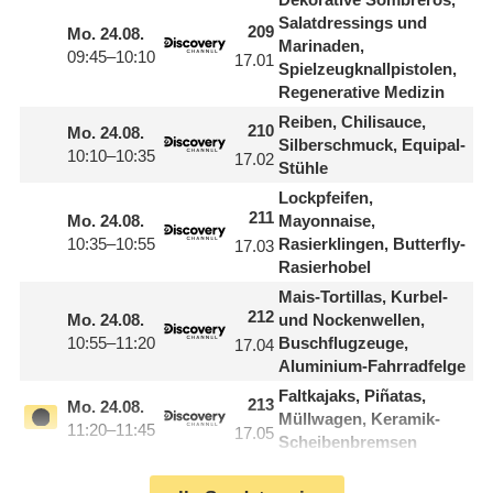
Salatdressings und
209
Mo.
24.08.
Marinaden,
09:45–10:10
17.01
Spielzeugknallpistolen,
Regenerative Medizin
Reiben, Chilisauce,
210
Mo.
24.08.
Silberschmuck, Equipal-
10:10–10:35
17.02
Stühle
Lockpfeifen,
211
Mo.
24.08.
Mayonnaise,
10:35–10:55
Rasierklingen, Butterfly-
17.03
Rasierhobel
Mais-Tortillas, Kurbel-
212
Mo.
24.08.
und Nockenwellen,
10:55–11:20
Buschflugzeuge,
17.04
Aluminium-Fahrradfelge
Faltkajaks, Piñatas,
213
Mo.
24.08.
Müllwagen, Keramik-
11:20–11:45
17.05
Scheibenbremsen