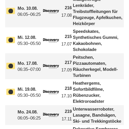
Lenkräder,
216
Mo.
10.08.
Treibstoffleitungen für
06:05–06:25
17.08
Flugzeuge, Apfelkuchen,
Heizkörper
Speedskates,
215
Mi.
12.08.
Synthetisches Gummi,
05:30–05:50
Kakaobohnen,
17.07
Schokolade
Peitschen,
217
Mo.
17.08.
Pizzaautomaten,
06:35–07:00
Räucherkegel, Modell-
17.09
Turbinen
Heathergems,
218
Mi.
19.08.
Sofortbildfilme,
05:30–05:50
Rübenzucker,
17.10
Elektroroadster
Unterwasserroboter,
219
Mo.
24.08.
Lasagne, Bandsägen,
06:05–06:25
17.11
Ski- und Trekkingstöcke
Dekorative Sombreros,