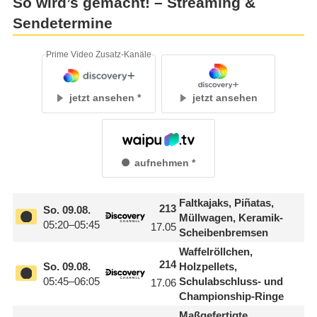
So wird’s gemacht! – Streaming &
Sendetermine
Prime Video Zusatz-Kanäle
jetzt ansehen
jetzt ansehen
aufnehmen
Faltkajaks, Piñatas,
213
So.
09.08.
Müllwagen, Keramik-
05:20–05:45
17.05
Scheibenbremsen
Waffelröllchen,
214
So.
09.08.
Holzpellets,
05:45–06:05
Schulabschluss- und
17.06
Championship-Ringe
Maßgefertigte