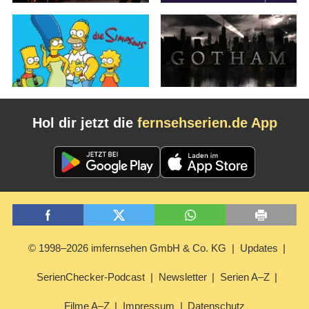
Hol dir jetzt die
fernsehserien.de App
© 1998–2026 imfernsehen GmbH & Co. KG
Updates
SerienChecker-Podcast
Newsletter
Serien A–Z
Filme A–Z
Impressum
Datenschutz