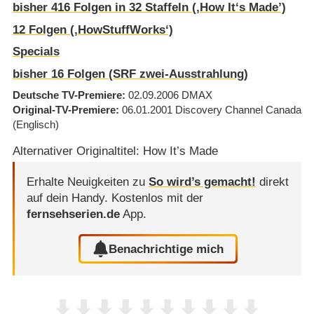
bisher
416
Folgen in
32
Staffeln (‚How It‘s Made’)
12
Folgen (‚HowStuffWorks‘)
Specials
bisher
16
Folgen (SRF zwei-Ausstrahlung)
Deutsche TV-Premiere
02.09.2006
DMAX
Original-TV-Premiere
06.01.2001
Discovery Channel Canada
(Englisch)
Alternativer Originaltitel: How It’s Made
Erhalte Neuigkeiten zu
So wird’s gemacht!
direkt
auf dein Handy.
Kostenlos mit der
fernsehserien.de
App.
Benachrichtige mich