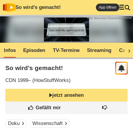
So wird’s gemacht!
App öffnen
Bild: Discovery Channel/Screenshot
Infos
Episoden
TV-Termine
Streaming
Cast
So wird’s gemacht!
CDN
1999– (
HowStuffWorks
)
jetzt ansehen
Doku
Wissenschaft