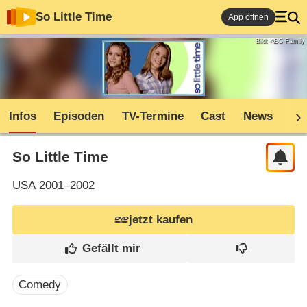
So Little Time
App öffnen
Bild: ABC Family
Infos
Episoden
TV-Termine
Cast
News
Sh
So Little Time
USA
2001–2002
jetzt kaufen
Comedy