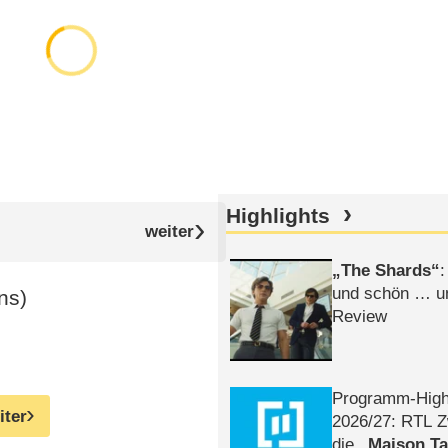
Highlights
The Shards
:
und schön … un
ns)
Review
Programm-High
iter
2026/​27: RTL Z
die
Maison T