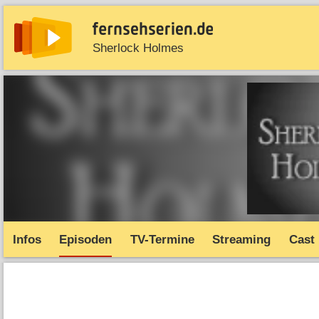
Sherlock Holmes
News
Entdecken
Streaming
TV-Starts
Serie
Infos
Episoden
TV-Termine
Streaming
Cast