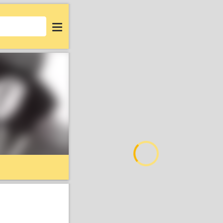
Login