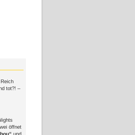
 Reich
d tot?! –
lights
wei öffnet
abou
und