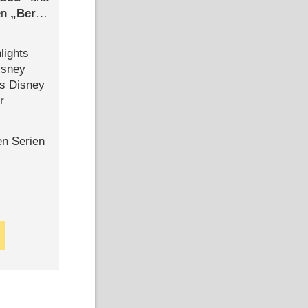
len
Berlin
-Ableger
lights
isney
ls Disney
r
en Serien