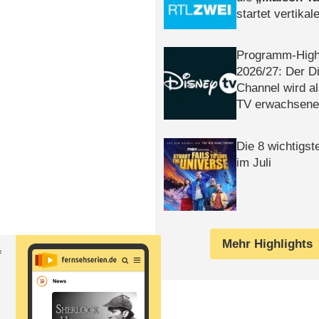
startet vertika
– Tag & Nacht
Programm-High
2026/​27: Der D
Channel wird a
TV erwachsene
Die 8 wichtigst
im Juli
Mehr Highlights
f