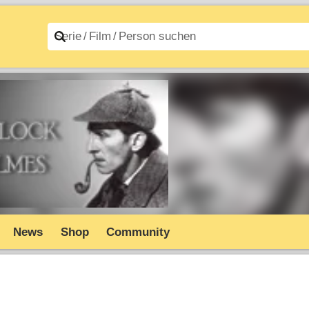
n A–Z
Filme A–Z
News
Shop
Community